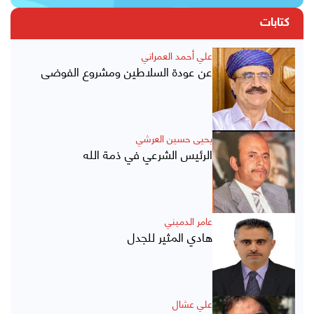
كتابات
علي أحمد العمراني
عن عودة السلاطين ومشروع الفوضى
يحيى حسين العرشي
الرئيس الشرعي في ذمة الله
عامر الدميني
هادي المثير للجدل
علي عشال