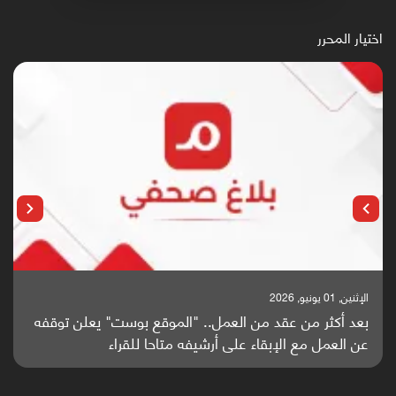
اختيار المحرر
الإثنين, 25 مايو, 2026
باحثون من اليمن يدخلون سباق أبحاث ألزهايمر بدراسة
واعدة منشورة عالميا (ترجمة)