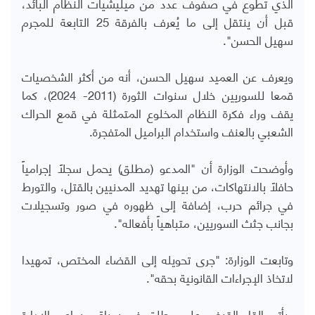
الذي تطوع في صفوف عدد من ميليشيات النظام البائد،
قبل أن ينتقل إلى ما يُعرف بالفرقة 25 التابعة للمجرم
سهيل الحسن".
ويعرف عن العميد سهيل الحسن، أنه من أكثر الشخصيات
قمعا للسوريين خلال سنوات الثورة (2011- 2024)، كما
يقف وراء فكرة النظام المخلوع المتمثلة في قمع الحراك
الشعبي بالعنف واستخدام البراميل المتفجرة.
وأوضحت الوزارة أن "المدعو (مطلق) يحمل سجلاً إجرامياً
حافلاً بالانتهاكات، من بينها تهديد المدنيين بالقتل، والتورط
في جرائم حرب، إضافة إلى ظهوره في صور وتسجيلات
بجانب جثث السوريين، متباهياً بأفعاله".
وتابعت الوزارة: "جرى تحويله إلى القضاء المختص، تمهيدا
لاتخاذ الإجراءات القانونية بحقه".
ويأتي إلقاء القبض على مطلق في سياق مساعي الإدارة