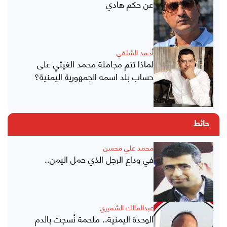
عن حكم هادي
أحمد الشلفي
لماذا تتم مجاملة محمد الغيثي على
حساب بلد اسمه الجمهورية اليمنية؟
حائط
محمد علي محسن
في وداع الرجل الذي حمل اليمن..
عبدالمالك الشميري
الوحدة اليمنية.. ملحمة نُسجت بالدم