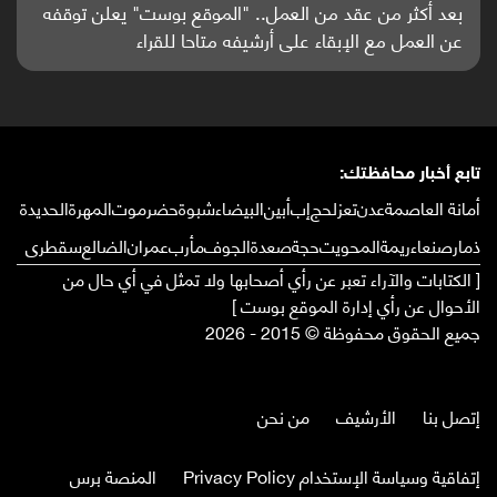
باحثون من اليمن يدخلون سباق أبحاث ألزهايمر بدراسة
واعدة منشورة عالميا (ترجمة)
تابع أخبار محافظتك:
أمانة العاصمة
عدن
تعز
لحج
إب
أبين
البيضاء
شبوة
حضرموت
المهرة
الحديدة
ذمار
صنعاء
ريمة
المحويت
حجة
صعدة
الجوف
مأرب
عمران
الضالع
سقطرى
[ الكتابات والآراء تعبر عن رأي أصحابها ولا تمثل في أي حال من
الأحوال عن رأي إدارة الموقع بوست ]
جميع الحقوق محفوظة © 2015 - 2026
إتصل بنا
الأرشيف
من نحن
إتفاقية وسياسة الإستخدام Privacy Policy
المنصة برس