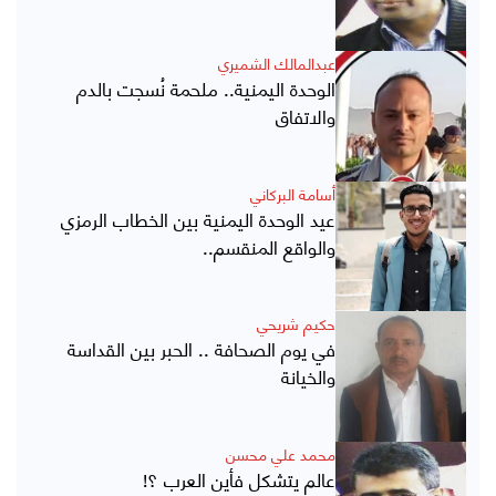
عبدالمالك الشميري
الوحدة اليمنية.. ملحمة نُسجت بالدم
والاتفاق
أسامة البركاني
عيد الوحدة اليمنية بين الخطاب الرمزي
والواقع المنقسم..
حكيم شريحي
في يوم الصحافة .. الحبر بين القداسة
والخيانة
محمد علي محسن
عالم يتشكل فأين العرب ؟!