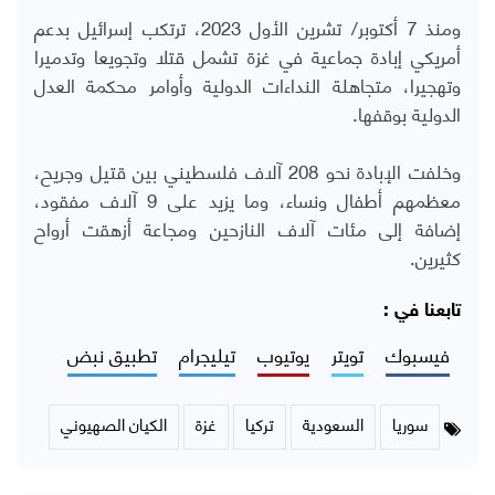
ومنذ 7 أكتوبر/ تشرين الأول 2023، ترتكب إسرائيل بدعم
أمريكي إبادة جماعية في غزة تشمل قتلا وتجويعا وتدميرا
وتهجيرا، متجاهلة النداءات الدولية وأوامر محكمة العدل
الدولية بوقفها.
وخلفت الإبادة نحو 208 آلاف فلسطيني بين قتيل وجريح،
معظمهم أطفال ونساء، وما يزيد على 9 آلاف مفقود،
إضافة إلى مئات آلاف النازحين ومجاعة أزهقت أرواح
كثيرين.
تابعنا في :
فيسبوك
تويتر
يوتيوب
تيليجرام
تطبيق نبض
سوريا
السعودية
تركيا
غزة
الكيان الصهيوني