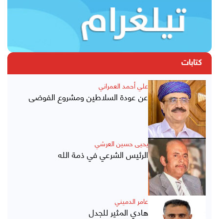
كتابات
علي أحمد العمراني
عن عودة السلاطين ومشروع الفوضى
يحيى حسين العرشي
الرئيس الشرعي في ذمة الله
عامر الدميني
هادي المثير للجدل