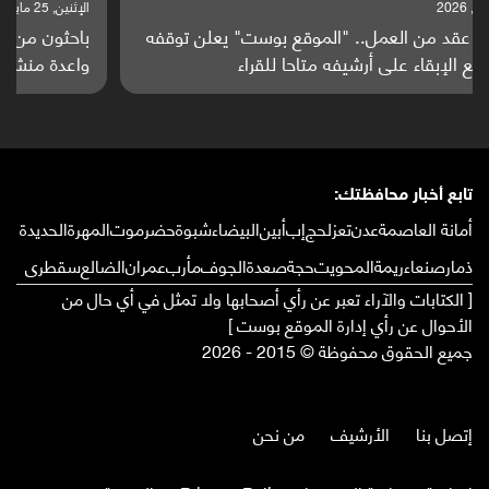
الإثنين, 25 مايو, 2026
باحثون من اليمن يدخلون سباق أبحاث ألزهايمر بدراسة
واعدة منشورة عالميا (ترجمة)
تابع أخبار محافظتك:
أمانة العاصمة
عدن
تعز
لحج
إب
أبين
البيضاء
شبوة
حضرموت
المهرة
الحديدة
ذمار
صنعاء
ريمة
المحويت
حجة
صعدة
الجوف
مأرب
عمران
الضالع
سقطرى
[ الكتابات والآراء تعبر عن رأي أصحابها ولا تمثل في أي حال من
الأحوال عن رأي إدارة الموقع بوست ]
جميع الحقوق محفوظة © 2015 - 2026
إتصل بنا
الأرشيف
من نحن