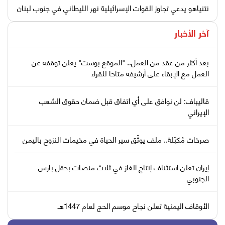
نتنياهو يدعي تجاوز القوات الإسرائيلية نهر الليطاني في جنوب لبنان
آخر الأخبار
بعد أكثر من عقد من العمل.. "الموقع بوست" يعلن توقفه عن
العمل مع الإبقاء على أرشيفه متاحا للقراء
قاليباف: لن نوافق على أي اتفاق قبل ضمان حقوق الشعب
الإيراني
صرخات مُكبّلة.. ملف يوثّق سير الحياة في مخيمات النزوح باليمن
إيران تعلن استئناف إنتاج الغاز في ثلاث منصات بحقل بارس
الجنوبي
الأوقاف اليمنية تعلن نجاح موسم الحج لعام 1447هـ