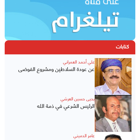
كتابات
علي أحمد العمراني
عن عودة السلاطين ومشروع الفوضى
يحيى حسين العرشي
الرئيس الشرعي في ذمة الله
عامر الدميني