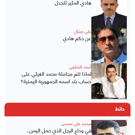
هادي المثير للجدل
علي عشال
عن حكم هادي
أحمد الشلفي
لماذا تتم مجاملة محمد الغيثي على
حساب بلد اسمه الجمهورية اليمنية؟
حائط
محمد علي محسن
في وداع الرجل الذي حمل اليمن..