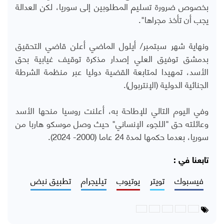
بخصوص ضرورة تسليم المطلوبين إلى سوريا، لكن العدالة
يجب أن تأخذ مجراها".
ونهاية شهر سبتمبر/ أيلول الماضي أعلن قاضي التحقيق
بدمشق توفيق العلي إصدار مذكرة توقيف غيابية بحق
الأسد، تمهيدا لمتابعة القضية دوليا عبر منظمة الشرطة
الجنائية الدولية (الإنتربول).
وفي اليوم التالي للإطاحة به، أعلنت روسيا منحها الأسد
وعائلته حق "اللجوء الإنساني" حيث وصل موسكو هاربا من
سوريا، بعدما حكمها لمدة 24 عاما (2000- 2024).
تابعنا في :
فيسبوك
تويتر
يوتيوب
تيليجرام
تطبيق نبض