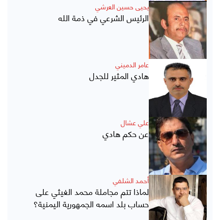
يحيى حسين العرشي
الرئيس الشرعي في ذمة الله
عامر الدميني
هادي المثير للجدل
علي عشال
عن حكم هادي
أحمد الشلفي
لماذا تتم مجاملة محمد الغيثي على
حساب بلد اسمه الجمهورية اليمنية؟