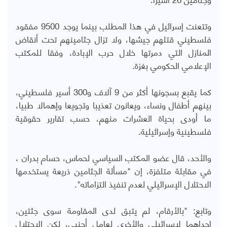
وتتعنت إسرائيل في هذا المطلب بينما يوجد 9500 مفقود
فلسطيني قتلهم جيشها، ولا تزال جثامينهم تحت أنقاض
المنازل التي دمرتها خلال حرب الإبادة، وفقا للمكتب
الإعلامي الحكومي بغزة.
كما يقبع بسجونها أكثر من 9 آلاف و300 أسير فلسطيني،
بينهم أطفال ونساء، ويعانون تعذيبا وتجويعا وإهمالا طبيا،
ما أودى بحياة العشرات منهم، حسب تقارير حقوقية
فلسطينية وإسرائيلية.
والأحد، قال عضو المكتب السياسي لحماس، حسام بدران ،
في مقابلة متلفزة، إن "مسألة الجثامين ذريعة يستخدمها
الاحتلال الإسرائيلي لعدم تنفيذ التزاماته".
وتابع: "بالأرقام، لم يتبق لدى المقاومة سوى جثتين،
إحداهما لإسرائيلي والأخرى لعامل أجنبي، لكن الاحتلال