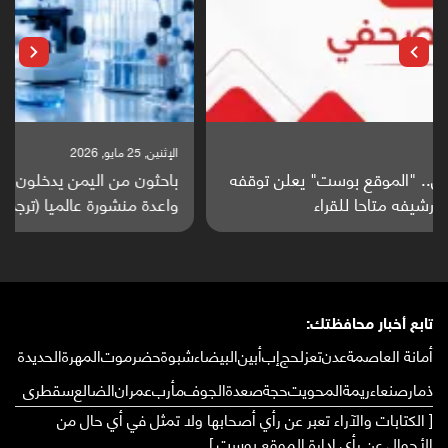
الإثنين, 25 مايو, 2026
باحثون من اليمن يدخلون سباق أبحاث ألزهايمر بدراسة
واعدة منشورة عالميا (ترجمة)
تابع أخبار محافظتك:
أمانة العاصمة
عدن
تعز
لحج
إب
أبين
البيضاء
شبوة
حضرموت
المهرة
الحديدة
ذمار
صنعاء
ريمة
المحويت
حجة
صعدة
الجوف
مأرب
عمران
الضالع
سقطرى
[ الكتابات والآراء تعبر عن رأي أصحابها ولا تمثل في أي حال من
الأحوال عن رأي إدارة الموقع بوست ]