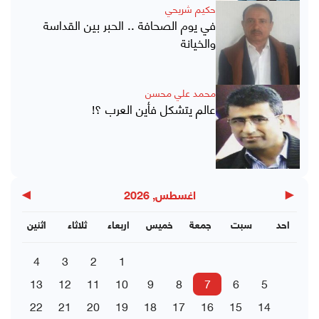
حكيم شريحي
في يوم الصحافة .. الحبر بين القداسة
والخيانة
محمد علي محسن
عالم يتشكل فأين العرب ؟!
▶
◀
اغسطس, 2026
احد
سبت
جمعة
خميس
اربعاء
ثلاثاء
اثنين
4
3
2
1
13
12
11
10
9
8
7
6
5
22
21
20
19
18
17
16
15
14