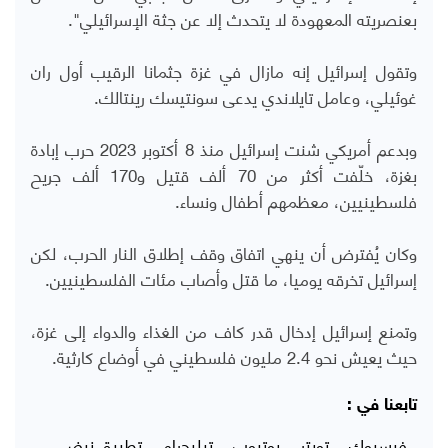
بعنصريته المعهودة لا يتحدث إلا عن جثة الإسرائيلي".
وتقول إسرائيل إنه مازال في غزة جثمانا الرقيب أول ران
غوئيلي، وعامل تايلاندي يدعى سونتيسك رينتالك.
وبدعم أمريكي شنت إسرائيل منذ 8 أكتوبر 2023 حرب إبادة
بغزة، خلّفت أكثر من 70 ألف قتيل و170 ألف جريح
فلسطينيين، معظمهم أطفال ونساء.
وكان يُفترض أن ينهي اتفاق وقف إطلاق النار الحرب، لكن
إسرائيل تخرقه يوميا، ما قتل وأصاب مئات الفلسطينيين.
وتمنع إسرائيل إدخال قدر كاف من الغذاء والدواء إلى غزة،
حيث يعيش نحو 2.4 مليون فلسطيني في أوضاع كارثية.
تابعنا في :
فيسبوك
تويتر
يوتيوب
تيليجرام
تطبيق نبض