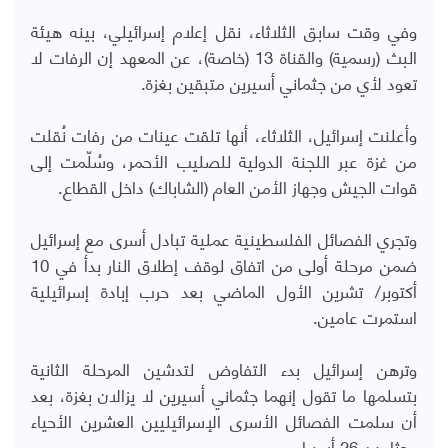
وفي وقت سابق الثلاثاء، نقل إعلام إسرائيلي، بينه هيئة
البث (رسمية) والقناة 13 (خاصة)، عن المعهد إن الرفات لا
تعود لأي من جثماني أسيرين متبقين بغزة.
وأعلنت إسرائيل، الثلاثاء، أنها تلقت عينات من رفات نُقلت
من غزة عبر اللجنة الدولية للصليب الأحمر، وسُلّمت إلى
قوات الجيش وجهاز الأمن العام (الشاباك) داخل القطاع.
وتجري الفصائل الفلسطينية عملية تبادل أسرى مع إسرائيل
ضمن مرحلة أولى من اتفاق لوقف إطلاق النار بدأ في 10
أكتوبر/ تشرين الأول الماضي بعد حرب إبادة إسرائيلية
استمرت عامين.
وترهن إسرائيل بدء التفاوض لتدشين المرحلة الثانية
بتسلمها ما تقول إنهما جثماني أسيرين لا يزالان بغزة، بعد
أن سلمت الفصائل الأسرى الإسرائيليين العشرين الأحياء
وجثامين 26 أسيرا.