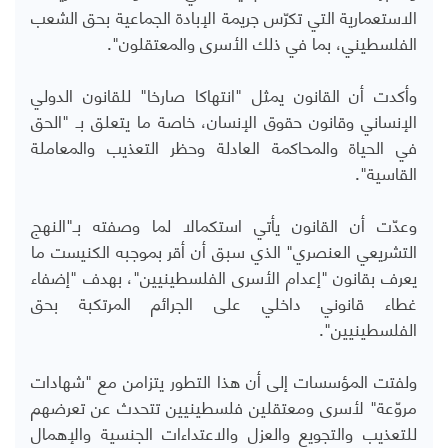
الاستعمارية التي تكرّس جريمة الإبادة الجماعية بحق الشعب
الفلسطيني، بما في ذلك الأسرى والمعتقلون".
وأكدت أن القانون يمثل "انتهاكا صارخا" للقانون الدولي
الإنساني وقانون حقوق الإنسان، خاصة ما يتعلق بـ "الحق
في الحياة والمحاكمة العادلة وحظر التعذيب والمعاملة
القاسية".
وعدّت أن القانون يأتي استكمالا لما وصفته بـ"النهج
التشريعي العنصري" الذي سبق أن أقر بموجبه الكنيست ما
يعرف بقانون "إعدام الأسرى الفلسطينيين"، بهدف "إضفاء
غطاء قانوني داخلي على الجرائم المرتكبة بحق
الفلسطينيين".
ولفتت المؤسسات إلى أن هذا التطور يتزامن مع "شهادات
مروّعة" لأسرى ومعتقلين فلسطينيين تتحدث عن تعرضهم
للتعذيب والتجويع والعزل والاعتداءات الجنسية والإهمال