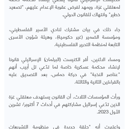
لمعتقلي غزة، ويمهد لفرض عقوبة الإعدام عليهم، "تصعيد
خطير" وانتهاك للقانون الدولي.
جاء ذلك في بيان مشترك لنادي الأسير الفلسطيني،
ومؤسسة الضمير (غير حكومية)، وهيئة شؤون الأسرى
التابعة لمنظمة التحرير الفلسطينية.
ومساء الاثنين، أقر الكنيست (البرلمان) الإسرائيلي قانونا
لإنشاء محكمة عسكرية خاصة لما تدّعي تل أبيب أنهم
"عناصر النخبة" في حركة حماس، بعد التصديق عليه
بالقراءتين الثانية والثالثة.
ورأت المؤسسات الثلاث، أن القانون يستهدف معتقلي غزة
الذين تدّعي إسرائيل مشاركتهم في أحداث 7 أكتوبر/ تشرين
الأول 2023.
واعتبرت أنه "حلقة جديدة في منظومة التشريعات