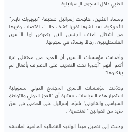
الطبي داخل السجون الإسرائيلية.
ومساء الاثنين، هاجمت إسرائيل صحيفة "نيويورك تايمز"
الأمريكية، بعد نشرها تقريرا كشف حالات اغتصاب وغيرها
من أشكال العنف الجنسي التي يتعرض لها الأسرى
الفلسطينيون، رجالاً ونساءً، في سجونها.
وأضافت مؤسسات الأسرى أن العديد من معتقلي غزة
أكدوا أنهم "أُجبروا تحت التعذيب على الاعتراف بأفعال لم
يرتكبوها".
وحمّلت مؤسسات الأسرى المجتمع الدولي مسؤولية
استمرار هذه السياسات، معتبرة أن "العجز الدولي والتواطؤ
السياسي والقانوني" شجّعا إسرائيل على المضي في سَنّ
مزيد من القوانين "العنصرية".
ودعت إلى تفعيل مبدأ الولاية القضائية العالمية لملاحقة