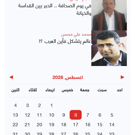
في يوم الصحافة .. الحبر بين القداسة
والخيانة
محمد علي محسن
عالم يتشكل فأين العرب ؟!
▶
◀
اغسطس, 2026
احد
سبت
جمعة
خميس
اربعاء
ثلاثاء
اثنين
4
3
2
1
13
12
11
10
9
8
7
6
5
22
21
20
19
18
17
16
15
14
31
30
29
28
27
26
25
24
23