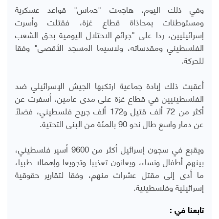
وفي ذلك اليوم، هاجمت "حماس" قواعد عسكرية
ومستوطنات بمحاذاة قطاع غزة، فقتلت وأسرت
إسرائيليين، ردا على "جرائم الاحتلال اليومية بحق الشعب
الفلسطيني ومقدساته، ولاسيما المسجد الأقصى" وفقا
للحركة.
أعقبت ذلك إبادة جماعية ارتكبها الجيش الإسرائيلي ضد
الفلسطينيين في قطاع غزة على مدى عامين، أسفرت عن
أكثر من 72 ألف قتيل و172 ألف جريح فلسطيني، فضلًا
عن دمار واسع طال نحو 90 بالمئة من البنى التحتية.
ويقبع في سجون إسرائيل أكثر من 9600 أسير فلسطيني،
بينهم أطفال ونساء، ويعانون تعذيبا وتجويعا وإهمالا طبيا،
ما أدى إلى مقتل عشرات منهم، وفقا لتقارير حقوقية
إسرائيلية وفلسطينية.
تابعنا في :