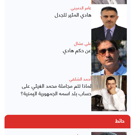
عامر الدميني
هادي المثير للجدل
علي عشال
عن حكم هادي
أحمد الشلفي
لماذا تتم مجاملة محمد الغيثي على
حساب بلد اسمه الجمهورية اليمنية؟
حائط