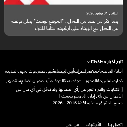
الإثنين, 25 مايو, 2026
باحثون من اليمن يدخلون سباق أبحاث ألزهايمر بدراسة
واعدة منشورة عالميا (ترجمة)
تابع أخبار محافظتك:
أمانة العاصمة
عدن
تعز
لحج
إب
أبين
البيضاء
شبوة
حضرموت
المهرة
الحديدة
ذمار
صنعاء
ريمة
المحويت
حجة
صعدة
الجوف
مأرب
عمران
الضالع
سقطرى
[ الكتابات والآراء تعبر عن رأي أصحابها ولا تمثل في أي حال من
الأحوال عن رأي إدارة الموقع بوست ]
جميع الحقوق محفوظة © 2015 - 2026
إتصل بنا
الأرشيف
من نحن