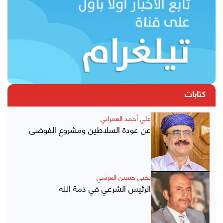
كتابات
علي أحمد العمراني
عن عودة السلاطين ومشروع الفوضى
يحيى حسين العرشي
الرئيس الشرعي في ذمة الله