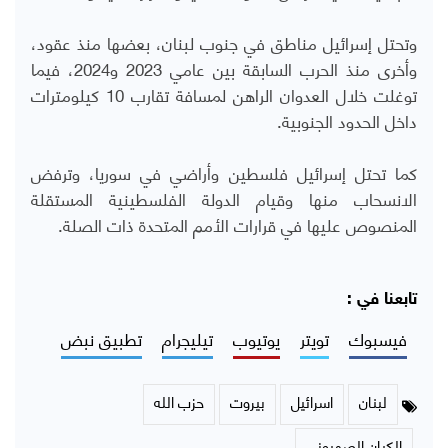
وتحتل إسرائيل مناطق في جنوب لبنان، بعضها منذ عقود،
وأخرى منذ الحرب السابقة بين عامي 2023 و2024، فيما
توغلت خلال العدوان الراهن لمسافة تقارب 10 كيلومترات
داخل الحدود الجنوبية.
كما تحتل إسرائيل فلسطين وأراضي في سوريا، وترفض
الانسحاب منها وقيام الدولة الفلسطينية المستقلة
المنصوص عليها في قرارات الأمم المتحدة ذات الصلة.
تابعنا في :
فيسبوك
تويتر
يوتيوب
تيليجرام
تطبيق نبض
لبنان
اسرائيل
بيروت
حزب الله
الكيان الصهيوني