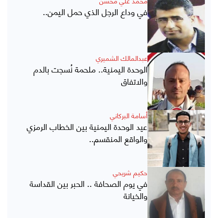
محمد علي محسن
في وداع الرجل الذي حمل اليمن..
عبدالمالك الشميري
الوحدة اليمنية.. ملحمة نُسجت بالدم
والاتفاق
أسامة البركاني
عيد الوحدة اليمنية بين الخطاب الرمزي
والواقع المنقسم..
حكيم شريحي
في يوم الصحافة .. الحبر بين القداسة
والخيانة