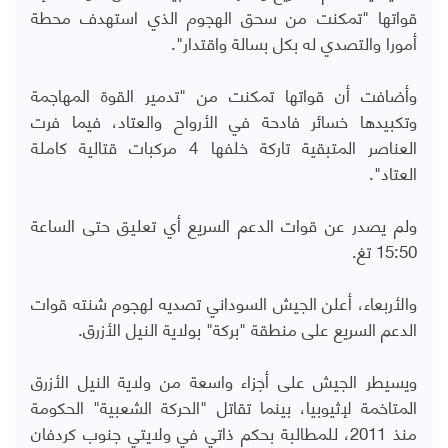
قواتها "تمكنت من سحق الهجوم الذي استهدف محطة
أمورا والتصدي له بكل بسالة واقتدار".
وأضافت أن قواتها تمكنت من "تدمير القوة المهاجمة
وتكبيدها خسائر فادحة في الأرواح والعتاد، فيما فرت
العناصر المتبقية تاركة خلفها 4 مركبات قتالية كاملة
العتاد".
ولم يصدر عن قوات الدعم السريع أي تعليق حتى الساعة
15:50 تغ.
والأربعاء، أعلن الجيش السوداني تصديه لهجوم شنته قوات
الدعم السريع على منطقة "بركة" بولاية النيل الأزرق.
ويسيطر الجيش على أجزاء واسعة من ولاية النيل الأزرق
المتاخمة لإثيوبيا، بينما تقاتل "الحركة الشعبية" الحكومة
منذ 2011، للمطالبة بحكم ذاتي في ولايتي جنوب كردفان