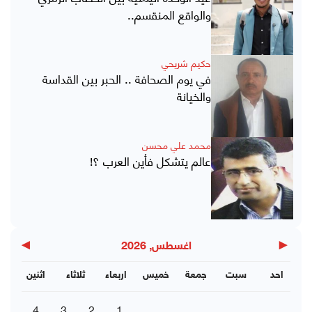
والواقع المنقسم..
حكيم شريحي
في يوم الصحافة .. الحبر بين القداسة
والخيانة
محمد علي محسن
عالم يتشكل فأين العرب ؟!
▶
◀
اغسطس, 2026
احد
سبت
جمعة
خميس
اربعاء
ثلاثاء
اثنين
4
3
2
1