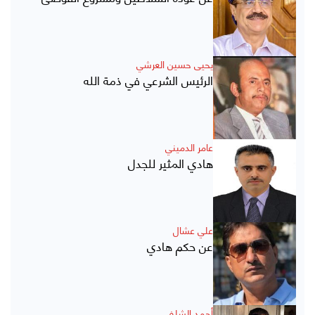
يحيى حسين العرشي
الرئيس الشرعي في ذمة الله
عامر الدميني
هادي المثير للجدل
علي عشال
عن حكم هادي
أحمد الشلفي