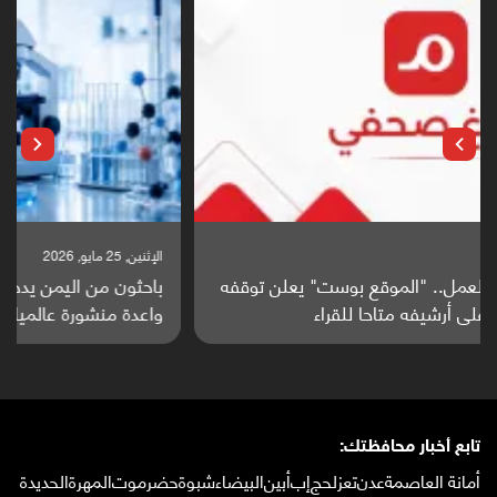
الإثنين, 25 مايو, 2026
باحثون من اليمن يدخلون سباق أبحاث ألزهايمر بدراسة
واعدة منشورة عالميا (ترجمة)
تابع أخبار محافظتك:
أمانة العاصمة
عدن
تعز
لحج
إب
أبين
البيضاء
شبوة
حضرموت
المهرة
الحديدة