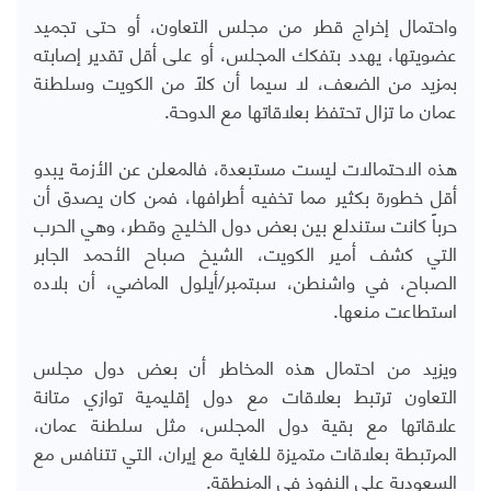
واحتمال إخراج قطر من مجلس التعاون، أو حتى تجميد
عضويتها، يهدد بتفكك المجلس، أو على أقل تقدير إصابته
بمزيد من الضعف، لا سيما أن كلاً من الكويت وسلطنة
عمان ما تزال تحتفظ بعلاقاتها مع الدوحة.
هذه الاحتمالات ليست مستبعدة، فالمعلن عن الأزمة يبدو
أقل خطورة بكثير مما تخفيه أطرافها، فمن كان يصدق أن
حرباً كانت ستندلع بين بعض دول الخليج وقطر، وهي الحرب
التي كشف أمير الكويت، الشيخ صباح الأحمد الجابر
الصباح، في واشنطن، سبتمبر/أيلول الماضي، أن بلاده
استطاعت منعها.
ويزيد من احتمال هذه المخاطر أن بعض دول مجلس
التعاون ترتبط بعلاقات مع دول إقليمية توازي متانة
علاقاتها مع بقية دول المجلس، مثل سلطنة عمان،
المرتبطة بعلاقات متميزة للغاية مع إيران، التي تتنافس مع
السعودية على النفوذ في المنطقة.