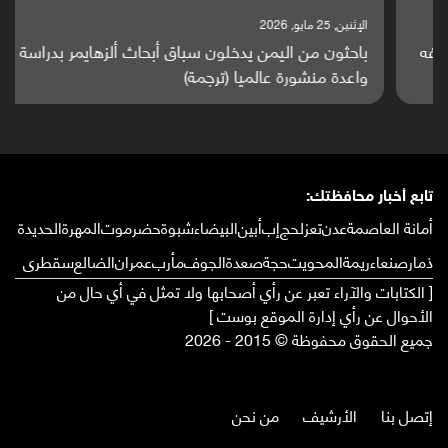
الإثنين, 25 مايو, 2026
باحثون من اليمن يدخلون سباق أبحاث ألزهايمر بدراسة
واعدة منشورة عالميا (ترجمة)
تابع أخبار محافظتك:
أمانة العاصمة
عدن
تعز
لحج
إب
أبين
البيضاء
شبوة
حضرموت
المهرة
الحديدة
ذمار
صنعاء
ريمة
المحويت
حجة
صعدة
الجوف
مأرب
عمران
الضالع
سقطرى
[ الكتابات والآراء تعبر عن رأي أصحابها ولا تمثل في أي حال من
الأحوال عن رأي إدارة الموقع بوست ]
جميع الحقوق محفوظة © 2015 - 2026
إتصل بنا
الأرشيف
من نحن