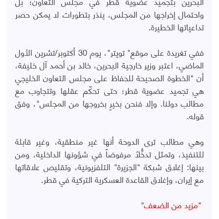
البحرين بتجميد عضوية قطر في مجلس التعاون؛ بل
واحتمال إخراجها من المجلس، ينذر بتطورات لا يمكن حصر
تداعياتها الخطيرة.
ففي تغريدة على موقع" تويتر"، يوم 30 أكتوبر/تشرين الأول
الماضي، اعتبر وزير خارجية البحرين، خالد بن أحمد آل خليفة،
أن "الخطوة الصحيحة للحفاظ على مجلس التعاون الخليجي
هي تجميد عضوية قطر؛ حتى تحكّم عقلها وتتجاوب مع
مطالب دولنا. وإلا فنحن بخيرٍ بخروجها من المجلس"، وفق
قوله.
وهي مطالب ترى الدوحة أنها غير منطقية، وغير قابلة
للتنفيذ، وتمثل تدخُّلاً مرفوضاً في شؤونها الداخلية، ومن
بينها: إغلاق شبكة "الجزيرة" التلفزيونية، وتقليص علاقاتها
مع إيران، وإغلاق القاعدة العسكرية التركية في قطر.
"مزيد من الضعف"