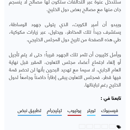
ستتدخل عنوة عبر التحالفات ستكون لها مصالح لا ينسجم
جان منها مع مصالح بعض دول الخليج.
ويبدو أن أمير الكويت، الذي يتولى جهود الوساطة،
يستشرف جيداً تلك المخاطر، ويحاول، عبر زيارات مكوكية،
طي هذه الصفحة من تاريخ دول المجلس الخليجي.
ويأمل كثيرون أن تثمر تلك الجهود قريباً؛ حتى لا يتم تأجيل
أو إلغاء اجتماع أعضاء مجلس التعاون، المقرر قبل نهاية
العام الجاري، لا سيما مع تهديد البحرين بأنها لن تحضر قمة
فيها قطر، فمجلس التعاون يبقى إطاراً حاضناً وجامعاً لدول
الخليج رغم تبايناتها.
تابعنا في :
فيسبوك
تويتر
يوتيوب
تيليجرام
تطبيق نبض