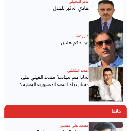
عامر الدميني
هادي المثير للجدل
علي عشال
عن حكم هادي
أحمد الشلفي
لماذا تتم مجاملة محمد الغيثي على
حساب بلد اسمه الجمهورية اليمنية؟
حائط
محمد علي محسن