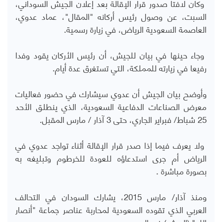
وكان لافتا صدور قرار الإقالة بعد إعلان الجيش السوداني،
السبت، عن وصول رئيس أركانه "المقال"، عماد عدوي،
العاصمة السعودية الرياض، في زيارة رسمية.
وجاء حينها في بيان للجيش، أن رئيس الأركان يقود وفدا
رفيعا في زيارته للمملكة، التي تستغرق عدة أيام.
وأوضح بيان الجيش أن عدوي سيشارك في حضور فعاليات
معرض الصناعات الدفاعية السعودية، الذي ينطلق الأحد
25 شباط/ فبراير الجاري، حتى 3 آذار / مارس المقبل.
ولا يعرف فيما إذا صدر قرار الإقالة أثناء تواجد عدوي في
الرياض أم جرى استدعاؤه للعودة للخرطوم وتبليغه به
بصورة مباشرة .
ومنذ آذار/ مارس 2015، يشارك السودان في التحالف
العربي الذي تقوده السعودية لمحاربة عناصر جماعة "أنصار
الله" (الحوثي) في اليمن.