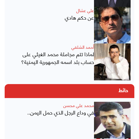
علي عشال
عن حكم هادي
أحمد الشلفي
لماذا تتم مجاملة محمد الغيثي على
حساب بلد اسمه الجمهورية اليمنية؟
حائط
محمد علي محسن
في وداع الرجل الذي حمل اليمن..