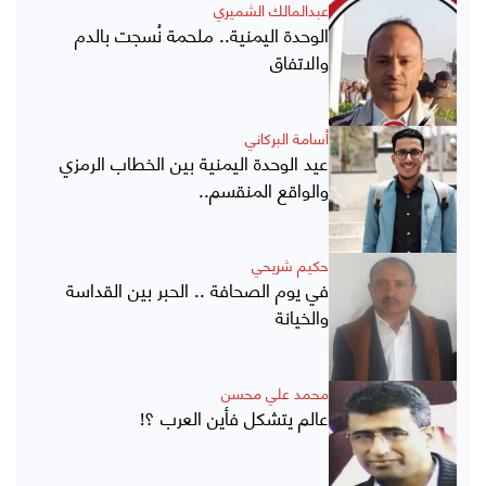
عبدالمالك الشميري
الوحدة اليمنية.. ملحمة نُسجت بالدم
والاتفاق
أسامة البركاني
عيد الوحدة اليمنية بين الخطاب الرمزي
والواقع المنقسم..
حكيم شريحي
في يوم الصحافة .. الحبر بين القداسة
والخيانة
محمد علي محسن
عالم يتشكل فأين العرب ؟!