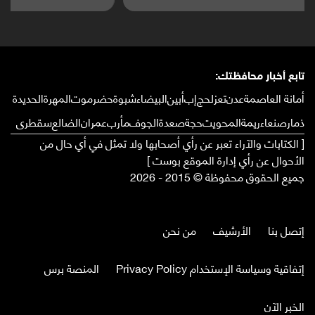
تابع أخبار محافظتك:
أمانة العاصمة
عدن
تعز
لحج
إب
أبين
البيضاء
شبوة
حضرموت
المهرة
الحديدة
ذمار
صنعاء
ريمة
المحويت
حجة
صعدة
الجوف
مأرب
عمران
الضالع
سقطرى
[ الكتابات والآراء تعبر عن رأي أصحابها ولا تمثل في أي حال من
الأحوال عن رأي إدارة الموقع بوست ]
جميع الحقوق محفوظة © 2015 - 2026
إتصل بنا
الأرشيف
من نحن
إتفاقية وسياسة الإستخدام Privacy Policy
المنصة برس
الخبر الآن