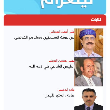
كتابات
علي أحمد العمراني
عن عودة السلاطين ومشروع الفوضى
يحيى حسين العرشي
الرئيس الشرعي في ذمة الله
عامر الدميني
هادي المثير للجدل