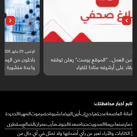
الإثنين, 25 مايو, 2026
باحثون من اليمن يدخلون سباق أبحاث ألزهايمر بدراسة
واعدة منشورة عالميا (ترجمة)
تابع أخبار محافظتك:
أمانة العاصمة
عدن
تعز
لحج
إب
أبين
البيضاء
شبوة
حضرموت
المهرة
الحديدة
ذمار
صنعاء
ريمة
المحويت
حجة
صعدة
الجوف
مأرب
عمران
الضالع
سقطرى
[ الكتابات والآراء تعبر عن رأي أصحابها ولا تمثل في أي حال من