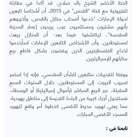
الخط الأخضر الشيخ رائد صلاح، قد أكدا في مقابلة
تلفزيونية مع قناة "القدس" في 2015، أن أشخاصا تابعين
لدولة الإمارات "خدعوا أصحاب منازل بالقدس، وأخبروهم
بأنهم مشترون ومستثمرون عرب يريدون إعمار المدينة
المقدسة"، ليكتشفوا -فيما بعد- أن المنازل بيعت
لمستوطنين، وأن الأشخاص التابعين للإمارات استُخدموا
لخداع الفلسطينيين الذين يرفضون بشكل قاطع بيع
منازلهم للإسرائيليين.
ووفقا لتقديرات متابعين للشأن المقدسي، فإنه إذا استمر
تسريب البيوت إلى المستوطنين، خلال السنوات السبع
المقبلة، عبر البيع المباشر (بأموال إسرائيلية) أو الوسطاء،
فستتحول أجزاء كبيرة من البلدة القديمة إلى مناطق يهودية،
مما يعني تهويد محيط الأقصى كخطوة أمر واقع لتهويد
المسجد الأقصى المبارك.
تابعنا في :