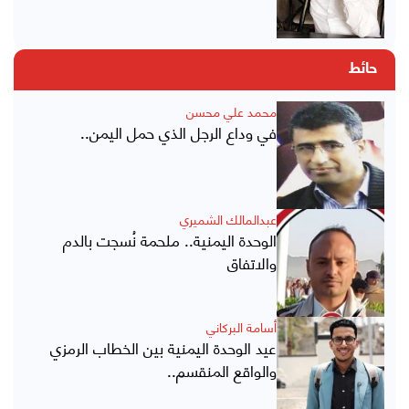
حائط
محمد علي محسن
في وداع الرجل الذي حمل اليمن..
عبدالمالك الشميري
الوحدة اليمنية.. ملحمة نُسجت بالدم
والاتفاق
أسامة البركاني
عيد الوحدة اليمنية بين الخطاب الرمزي
والواقع المنقسم..