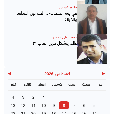
حكيم شريحي
في يوم الصحافة .. الحبر بين القداسة
والخيانة
محمد علي محسن
عالم يتشكل فأين العرب ؟!
▶
◀
اغسطس, 2026
احد
سبت
جمعة
خميس
اربعاء
ثلاثاء
اثنين
4
3
2
1
13
12
11
10
9
8
7
6
5
22
21
20
19
18
17
16
15
14