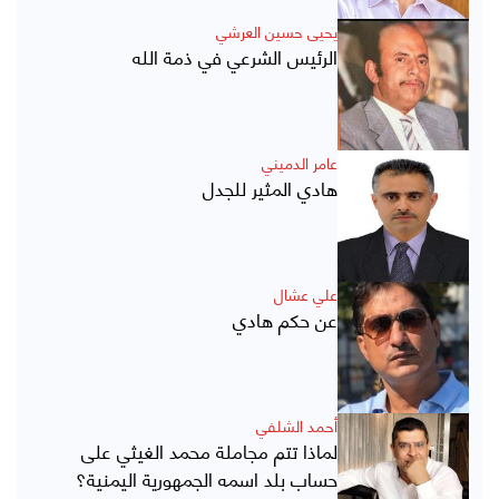
يحيى حسين العرشي
الرئيس الشرعي في ذمة الله
عامر الدميني
هادي المثير للجدل
علي عشال
عن حكم هادي
أحمد الشلفي
لماذا تتم مجاملة محمد الغيثي على
حساب بلد اسمه الجمهورية اليمنية؟