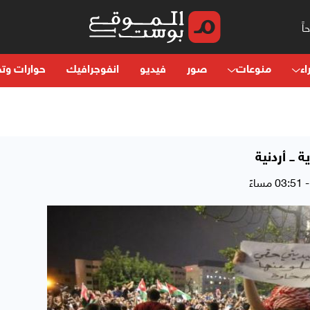
اء
منوعات
صور
فيديو
انفوجرافيك
حوارات وتح
ـ أردنية