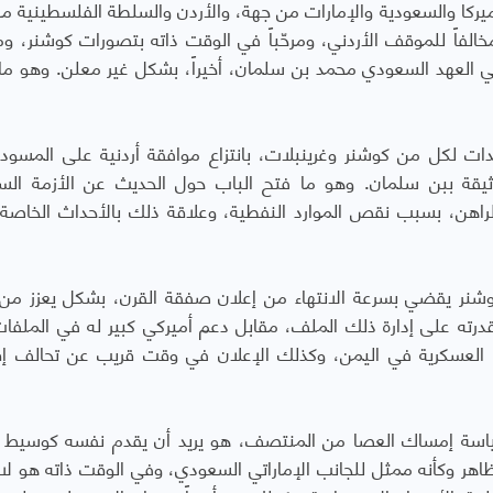
يركا والسعودية والإمارات من جهة، والأردن والسلطة الفلسطينية م
خالفاً للموقف الأردني، ومرحّباً في الوقت ذاته بتصورات كوشنر، و
لي العهد السعودي محمد بن سلمان، أخيراً، بشكل غير معلن. وهو م
 لكل من كوشنر وغرينبلات، بانتزاع موافقة أردنية على المسودة
يقة ببن سلمان. وهو ما فتح الباب حول الحديث عن الأزمة الس
الراهن، بسبب نقص الموارد النفطية، وعلاقة ذلك بالأحداث الخاصة
وكوشنر يقضي بسرعة الانتهاء من إعلان صفقة القرن، بشكل يعزز م
 قدرته على إدارة ذلك الملف، مقابل دعم أميركي كبير له في الملفات
العسكرية في اليمن، وكذلك الإعلان في وقت قريب عن تحالف إ
ياسة إمساك العصا من المنتصف، هو يريد أن يقدم نفسه كوسيط 
اهر وكأنه ممثل للجانب الإماراتي السعودي، وفي الوقت ذاته هو لا