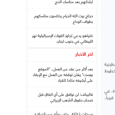
لبلدانهم بعد مناسك الحج
حجاج بيت الله الحرام يختتمون مناسكهم
بطواف الوداع
نتنياهو يدعي تجاوز القوات الإسرائيلية نهر
الليطاني في جنوب لبنان
آخر الأخبار
طينية
بعد أكثر من عقد من العمل.. "الموقع
لخطوط
بوست" يعلن توقفه عن العمل مع الإبقاء
على أرشيفه متاحا للقراء
ة، في
قاليباف: لن نوافق على أي اتفاق قبل
يباً،
ضمان حقوق الشعب الإيراني
صرخات مُكبّلة.. ملف يوثّق سير الحياة في