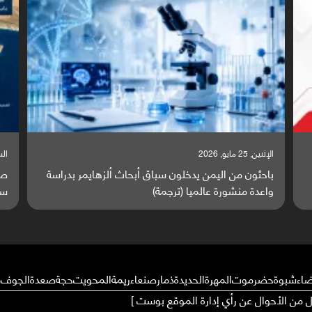
السبت, 23 مايو, 2026
ة
صراع دولي يتصاعد قرب اليمن والبحر الأحمر يتحول إلى
ساحة مواجهة عالمية (ترجمة)
ضاء
شبوة
حضرموت
المهرة
الحديدة
ذمار
صنعاء
ريمة
المحويت
حجة
صعدة
الجوف
م
ال من الأحوال عن رأي إدارة الموقع بوست ]