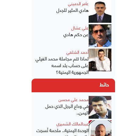
عامر الدميني
هادي المثير للجدل
علي عشال
عن حكم هادي
أحمد الشلفي
لماذا تتم مجاملة محمد الغيثي
على حساب بلد اسمه
الجمهورية اليمنية؟
حائط
محمد علي محسن
في وداع الرجل الذي حمل
اليمن..
عبدالمالك الشميري
الوحدة اليمنية.. ملحمة نُسجت