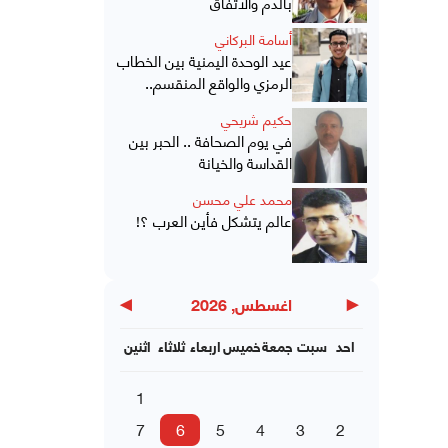
بالدم والاتفاق
أسامة البركاني
عيد الوحدة اليمنية بين الخطاب
الرمزي والواقع المنقسم..
حكيم شريحي
في يوم الصحافة .. الحبر بين
القداسة والخيانة
محمد علي محسن
عالم يتشكل فأين العرب ؟!
▶
◀
اغسطس, 2026
احد
سبت
جمعة
خميس
اربعاء
ثلاثاء
اثنين
1
7
6
5
4
3
2