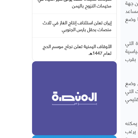
ن جهة
مخيمات النزوح باليمن
مساعد
ا وضع
إيران تعلن استئناف إنتاج الغاز في ثلاث
منصات بحقل بارس الجنوبي
 التي
الأوقاف اليمنية تعلن نجاح موسم الحج
ياسية
لعام 1447هـ
 بقرب
ن وضع
 التي
قليمي
يمكنه
 يرغب