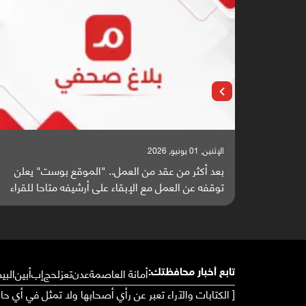
الإثنين, 25 مايو, 2026
ست" يعلن
باحثون من اليمن يدخلون سباق أبحاث ألزهايمر بدراس
حا للقراء
واعدة منشورة عالميا (ترجمة)
أمانة العاصمة
عدن
تعز
لحج
إب
أبين
البي
تابع أخبار محافظتك:
[ الكتابات والآراء تعبر عن رأي أصحابها ولا تمثل في أي ح