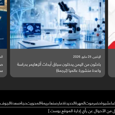
السبت, 23 مايو, 2026
ا
ة
صراع دولي يتصاعد قرب اليمن والبحر الأحمر يتحول إلى
ت
ساحة مواجهة عالمية (ترجمة)
و
ضاء
شبوة
حضرموت
المهرة
الحديدة
ذمار
صنعاء
ريمة
المحويت
حجة
صعدة
الجوف
م
ال من الأحوال عن رأي إدارة الموقع بوست ]