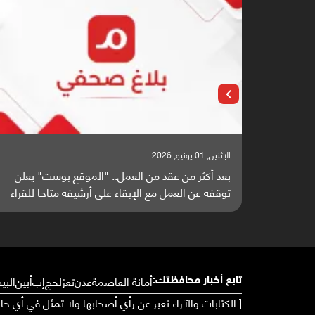
الإثنين, 25 مايو, 2026
ت" يعلن
باحثون من اليمن يدخلون سباق أبحاث ألزهايمر بدراس
حا للقراء
واعدة منشورة عالميا (ترجمة)
أمانة العاصمة
عدن
تعز
لحج
إب
أبين
البي
تابع أخبار محافظتك:
[ الكتابات والآراء تعبر عن رأي أصحابها ولا تمثل في أي ح