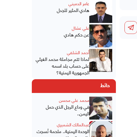
عامر الدميني
هادي المثير للجدل
علي عشال
عن حكم هادي
أحمد الشلفي
لماذا تتم مجاملة محمد الغيثي
على حساب بلد اسمه
الجمهورية اليمنية؟
حائط
محمد علي محسن
في وداع الرجل الذي حمل
اليمن..
عبدالمالك الشميري
الوحدة اليمنية.. ملحمة نُسجت