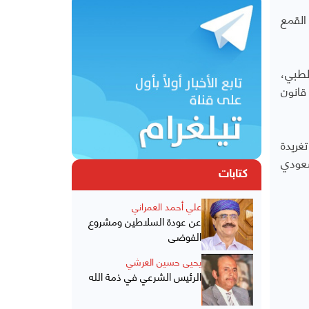
ي سبتمبر/أيلول 2017، مضيفا أن القمع
لطبي،
قانون
ا تغريدة
سعودي
كتابات
علي أحمد العمراني
عن عودة السلاطين ومشروع
الفوضى
يحيى حسين العرشي
الرئيس الشرعي في ذمة الله