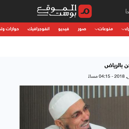
اء
منوعات
صور
فيديو
انفوجرافيك
حوارات وتح
ن بالرياض