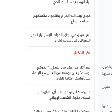
لبلدانهم بعد مناسك الحج
حجاج بيت الله الحرام يختتمون مناسكهم
بطواف الوداع
نتنياهو يدعي تجاوز القوات الإسرائيلية نهر
الليطاني في جنوب لبنان
آخر الأخبار
رياض،
بعد أكثر من عقد من العمل.. "الموقع
 سرية
بوست" يعلن توقفه عن العمل مع الإبقاء
على أرشيفه متاحا للقراء
ى سجن
قاليباف: لن نوافق على أي اتفاق قبل
ضمان حقوق الشعب الإيراني
 عنها
صرخات مُكبّلة.. ملف يوثّق سير الحياة في
لسرية