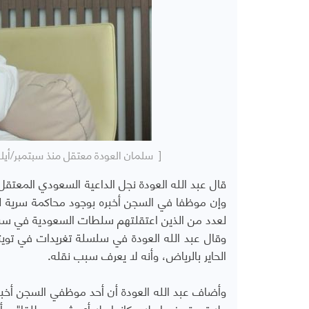
[ سلمان العودة معتقل منذ سبتمبر/أيلول 2017 ولم توجه له السلطات السعودية تهمة محددة (الج
قال عبد الله العودة نجل الداعية السعودي المعتق
وإن موظفا في السجن أخبره بوجود محاكمة سرية 
لعدد من الذين اعتقلتهم سلطات السعودية في سبتمبر/أيلول 2017، ومن بينه
وقال عبد الله العودة في سلسلة تغريدات في تويت
الحاير بالرياض، وأنه لا يعرف سبب نقله.
وأضاف عبد الله العودة أن أحد موظفي السجن أخبر
ولا تهمته فيها ولا مكانها ولا أي شيء مطلقا"، وأ