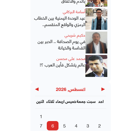
بالدم والاتفاق
أسامة البركاني
عيد الوحدة اليمنية بين الخطاب
الرمزي والواقع المنقسم..
حكيم شريحي
في يوم الصحافة .. الحبر بين
القداسة والخيانة
محمد علي محسن
عالم يتشكل فأين العرب ؟!
▶
◀
اغسطس, 2026
احد
سبت
جمعة
خميس
اربعاء
ثلاثاء
اثنين
1
7
6
5
4
3
2