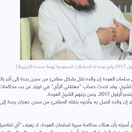
زيرة) ]
ل سلمان العودة إن والده نقل بشكل مفاجئ من سجن بجدة إلى آخر بال
للشيخ، وقد تحدث حساب "معتقلي الرأي" في تويتر عن بدء محاكمات
م الشيخ العودة.
ر إن والده اتصل به وأخبره بنقله المفاجئ من سجن ذهبان بجدة إل
 أسرته بأن هناك محاكمة سرية لسلمان العودة، لا يعرف "أي تفاصيل
ضاف نجل الداعية المعتقل أنه لم يسمح لأحد بالحضور إلى المحاكمة ا