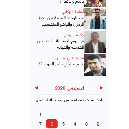
بالدم والاتفاق
أسامة البركاني
عيد الوحدة اليمنية بين الخطاب
الرمزي والواقع المنقسم..
حكيم شريحي
في يوم الصحافة .. الحبر بين
القداسة والخيانة
محمد علي محسن
عالم يتشكل فأين العرب ؟!
▶
◀
اغسطس, 2026
احد
سبت
جمعة
خميس
اربعاء
ثلاثاء
اثنين
1
7
6
5
4
3
2