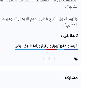
عقابية".
وتتهم الدول الأربع قطر بـ"دعم الإرهاب"، وهو ما 
القطري".
تابعنا في :
فيسبوك
تويتر
يوتيوب
تيليجرام
تطبيق نبض
مشاركة: