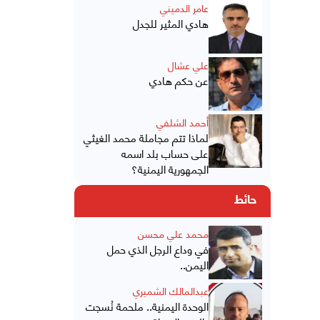
عامر الدميني
هادي المثير للجدل
علي عشال
عن حكم هادي
أحمد الشلفي
لماذا تتم مجاملة محمد الغيثي
على حساب بلد اسمه
الجمهورية اليمنية؟
حائط
محمد علي محسن
في وداع الرجل الذي حمل
اليمن..
عبدالمالك الشميري
الوحدة اليمنية.. ملحمة نُسجت