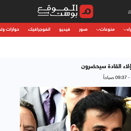
اء
منوعات
صور
فيديو
انفوجرافيك
حوارات وتح
ؤلاء القادة سيحضرون