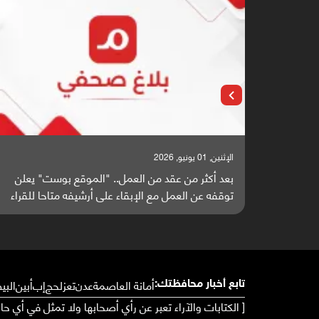
الإثنين, 25 مايو, 2026
بوست" يعلن
باحثون من اليمن يدخلون سباق أبحاث ألزهايمر بد
متاحا للقراء
واعدة منشورة عالميا (ترجمة)
أمانة العاصمة
عدن
تعز
لحج
إب
أبين
البي
تابع أخبار محافظتك:
[ الكتابات والآراء تعبر عن رأي أصحابها ولا تمثل في أي ح