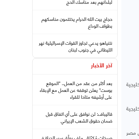
لبلدانهم بعد مناسك الحج
حجاج بيت الله الحرام يختتمون مناسكهم
بطواف الوداع
نتنياهو يدعي تجاوز القوات الإسرائيلية نهر
الليطاني في جنوب لبنان
آخر الأخبار
بعد أكثر من عقد من العمل.. "الموقع
ليجية
بوست" يعلن توقفه عن العمل مع الإبقاء
على أرشيفه متاحا للقراء
ليجية
قاليباف: لن نوافق على أي اتفاق قبل
ضمان حقوق الشعب الإيراني
افة إلى مصر
صرخات مُكبّلة.. ملف يوثّق سير الحياة في