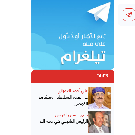
كتابات
علي أحمد العمراني
عن عودة السلاطين ومشروع
الفوضى
يحيى حسين العرشي
الرئيس الشرعي في ذمة الله