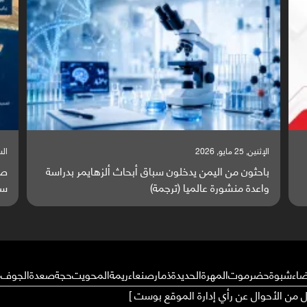
السبت, 23 مايو, 2026
ة
صراع دولي يتصاعد قرب اليمن والبحر الأحمر يتحول إلى
ساحة مواجهة عالمية (ترجمة)
ضاء
شبوة
حضرموت
المهرة
الحديدة
ذمار
صنعاء
ريمة
المحويت
حجة
صعدة
الجوف
م
ال من الأحوال عن رأي إدارة الموقع بوست ]