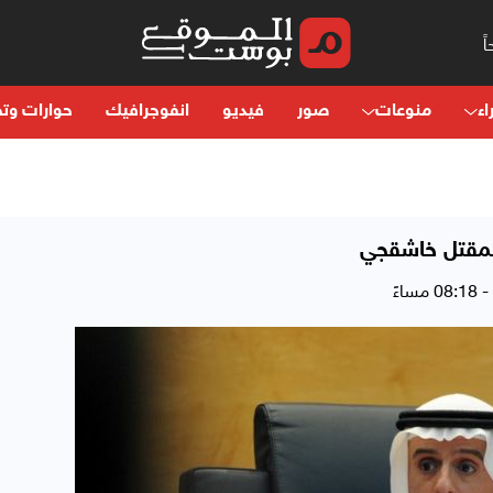
اء
منوعات
صور
فيديو
انفوجرافيك
حوارات وتح
ق بمقتل خاشقجي