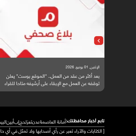
الإثنين, 25 مايو, 2026
ست" يعلن
باحثون من اليمن يدخلون سباق أبحاث ألزهايمر بدراس
حا للقراء
واعدة منشورة عالميا (ترجمة)
أمانة العاصمة
عدن
تعز
لحج
إب
أبين
البي
تابع أخبار محافظتك:
[ الكتابات والآراء تعبر عن رأي أصحابها ولا تمثل في أي ح