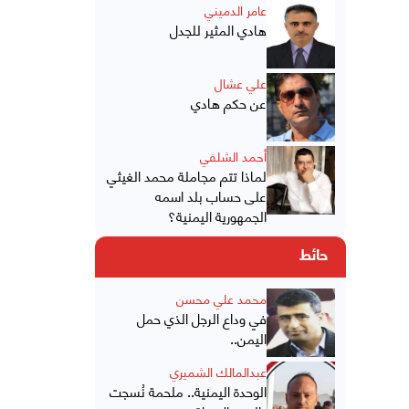
عامر الدميني
هادي المثير للجدل
علي عشال
عن حكم هادي
أحمد الشلفي
لماذا تتم مجاملة محمد الغيثي
على حساب بلد اسمه
الجمهورية اليمنية؟
حائط
محمد علي محسن
في وداع الرجل الذي حمل
اليمن..
عبدالمالك الشميري
الوحدة اليمنية.. ملحمة نُسجت