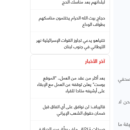
لبلدانهم بعد مناسك الحج
حجاج بيت الله الحرام يختتمون مناسكهم
بطواف الوداع
نتنياهو يدعي تجاوز القوات الإسرائيلية نهر
الليطاني في جنوب لبنان
آخر الأخبار
بعد أكثر من عقد من العمل.. "الموقع
لصحفي
بوست" يعلن توقفه عن العمل مع الإبقاء
على أرشيفه متاحا للقراء
حن لا
قاليباف: لن نوافق على أي اتفاق قبل
ضمان حقوق الشعب الإيراني
قة ما
صرخات مُكبّلة.. ملف يوثّق سير الحياة في