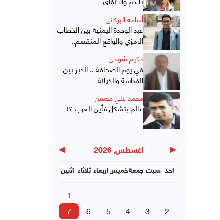
بالدم والاتفاق
أسامة البركاني
عيد الوحدة اليمنية بين الخطاب
الرمزي والواقع المنقسم..
حكيم شريحي
في يوم الصحافة .. الحبر بين
القداسة والخيانة
محمد علي محسن
عالم يتشكل فأين العرب ؟!
▶
◀
اغسطس, 2026
احد
سبت
جمعة
خميس
اربعاء
ثلاثاء
اثنين
1
7
6
5
4
3
2