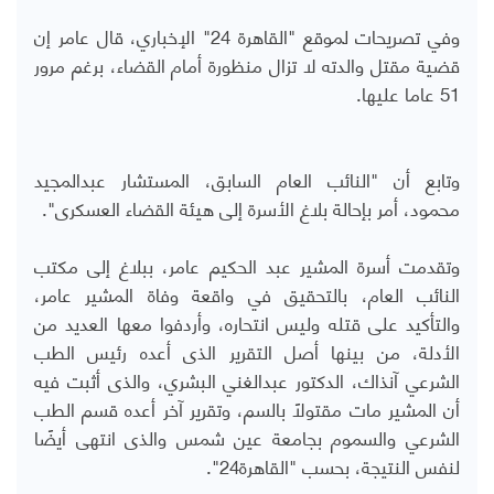
وفي تصريحات لموقع "القاهرة 24" الإخباري، قال عامر إن
قضية مقتل والدته لا تزال منظورة أمام القضاء، برغم مرور
51 عاما عليها.
وتابع أن "النائب العام السابق، المستشار عبدالمجيد
محمود، أمر بإحالة بلاغ الأسرة إلى هيئة القضاء العسكرى".
وتقدمت أسرة المشير عبد الحكيم عامر، ببلاغ إلى مكتب
النائب العام، بالتحقيق في واقعة وفاة المشير عامر،
والتأكيد على قتله وليس انتحاره، وأردفوا معها العديد من
الأدلة، من بينها أصل التقرير الذى أعده رئيس الطب
الشرعي آنذاك، الدكتور عبدالغني البشري، والذى أثبت فيه
أن المشير مات مقتولًا بالسم، وتقرير آخر أعده قسم الطب
الشرعي والسموم بجامعة عين شمس والذى انتهى أيضًا
لنفس النتيجة، بحسب "القاهرة24".