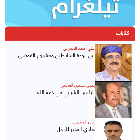
كتابات
علي أحمد العمراني
عن عودة السلاطين ومشروع الفوضى
يحيى حسين العرشي
الرئيس الشرعي في ذمة الله
عامر الدميني
هادي المثير للجدل