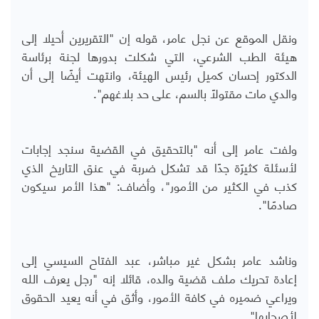
ونقل الموقع عن نجل عامر، قوله إن "التقريرين أحيلا إلى
هيئة الطب الشرعي، التي شكلت بدورها لجنة برئاسة
الدكتور إحسان كميل رئيس الهيئة، وانتهت أيضًا إلى أن
والدي مات مقتولًا بالسم، على حد بلاغهم".
ولفت عامر إلى أنه "بالتحقيق في القضية سنجد إجابات
لأسئلة كثيرًة جدًا قد تشكل ضربة في عنق التاريخ الذي
كذب في الكثير من الأمور"، وأضاف: "هذا الأمر سيكون
صادمًا".
وناشد عامر بشكل غير مباشر، عبد الفتاح السيسي إلى
إعادة تحريك ملف قضية والده، قائلا إنه "رجل يعرف الله
ويراعي ضميره في كافة الأمور، وأثق في أنه يعيد الحقوق
لأصحابها".