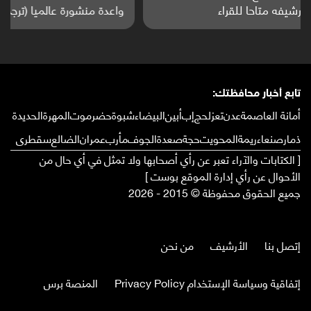
واعدة منشورة عالميا (ترجمة)
تابع أخبار محافظتك:
أمانة العاصمة
عدن
تعز
لحج
إب
أبين
البيضاء
شبوة
حضرموت
المهرة
الحديدة
ذمار
صنعاء
ريمة
المحويت
حجة
صعدة
الجوف
مأرب
عمران
الضالع
سقطرى
[ الكتابات والآراء تعبر عن رأي أصحابها ولا تمثل في أي حال من
الأحوال عن رأي إدارة الموقع بوست ]
جميع الحقوق محفوظة © 2015 - 2026
إتصل بنا
الأرشيف
من نحن
إتفاقية وسياسة الإستخدام Privacy Policy
المنصة برس