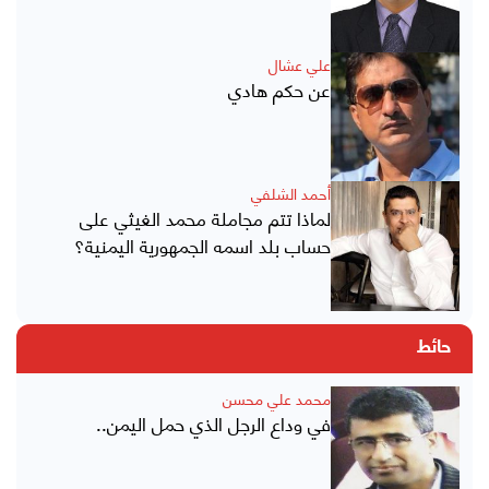
علي عشال
عن حكم هادي
أحمد الشلفي
لماذا تتم مجاملة محمد الغيثي على
حساب بلد اسمه الجمهورية اليمنية؟
حائط
محمد علي محسن
في وداع الرجل الذي حمل اليمن..