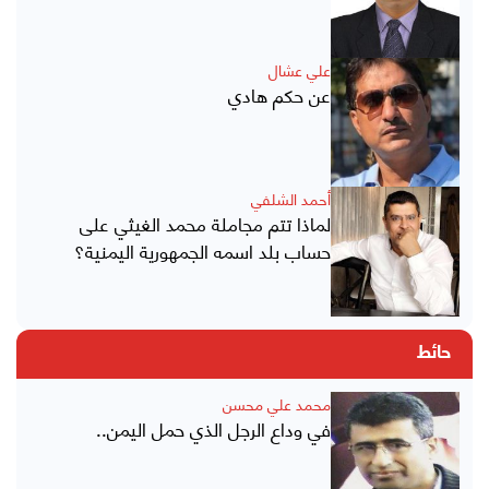
علي عشال
عن حكم هادي
أحمد الشلفي
لماذا تتم مجاملة محمد الغيثي على
حساب بلد اسمه الجمهورية اليمنية؟
حائط
محمد علي محسن
في وداع الرجل الذي حمل اليمن..