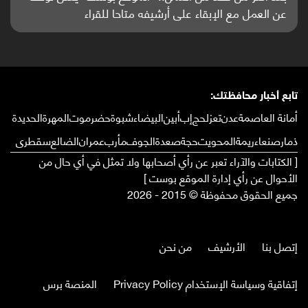
واعدة منشورة عالميا (ترجمة)
تابع أخبار محافظتك:
أمانة العاصمة
عدن
تعز
لحج
إب
أبين
البيضاء
شبوة
حضرموت
المهرة
الحديدة
ذمار
صنعاء
ريمة
المحويت
حجة
صعدة
الجوف
مأرب
عمران
الضالع
سقطرى
[ الكتابات والآراء تعبر عن رأي أصحابها ولا تمثل في أي حال من
الأحوال عن رأي إدارة الموقع بوست ]
جميع الحقوق محفوظة © 2015 - 2026
إتصل بنا
الأرشيف
من نحن
إتفاقية وسياسة الإستخدام Privacy Policy
المنصة برس