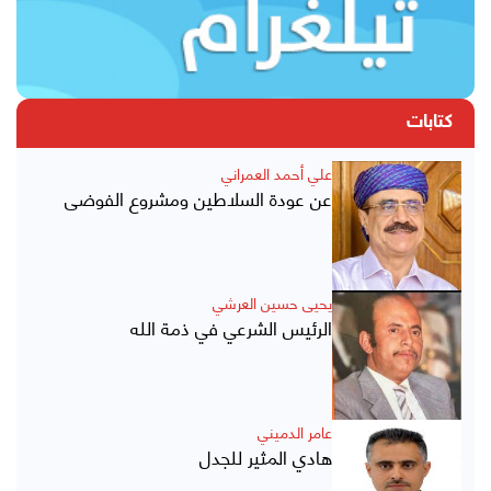
كتابات
علي أحمد العمراني
عن عودة السلاطين ومشروع الفوضى
يحيى حسين العرشي
الرئيس الشرعي في ذمة الله
عامر الدميني
هادي المثير للجدل