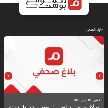
اختيار المحرر
الإثنين, 25 مايو, 2026
باحثون من اليمن يدخلون سباق أبحاث ألزهايمر بدراسة