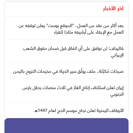
آخر الأخبار
بعد أكثر من عقد من العمل.. "الموقع بوست" يعلن توقفه عن
العمل مع الإبقاء على أرشيفه متاحا للقراء
قاليباف: لن نوافق على أي اتفاق قبل ضمان حقوق الشعب
الإيراني
صرخات مُكبّلة.. ملف يوثّق سير الحياة في مخيمات النزوح باليمن
إيران تعلن استئناف إنتاج الغاز في ثلاث منصات بحقل بارس
الجنوبي
الأوقاف اليمنية تعلن نجاح موسم الحج لعام 1447هـ