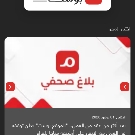
اختيار المحرر
الإثنين, 25 مايو, 2026
باحثون من اليمن يدخلون سباق أبحاث ألزهايمر بدراسة
واعدة منشورة عالميا (ترجمة)