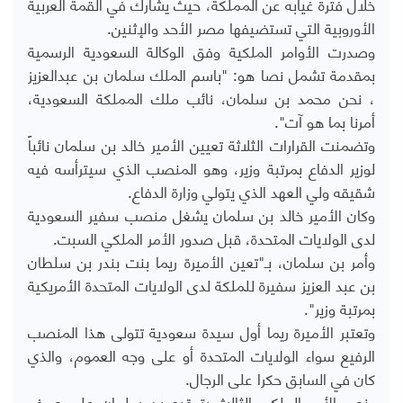
خلال فترة غيابه عن المملكة، حيث يشارك في القمة العربية
الأوروبية التي تستضيفها مصر الأحد والإثنين.
وصدرت الأوامر الملكية وفق الوكالة السعودية الرسمية
بمقدمة تشمل نصا هو: "باسم الملك سلمان بن عبدالعزيز
، نحن محمد بن سلمان، نائب ملك المملكة السعودية،
أمرنا بما هو آت".
وتضمنت القرارات الثلاثة تعيين الأمير خالد بن سلمان نائباً
لوزير الدفاع بمرتبة وزير، وهو المنصب الذي سيترأسه فيه
شقيقه ولي العهد الذي يتولي وزارة الدفاع.
وكان الأمير خالد بن سلمان يشغل منصب سفير السعودية
لدى الولايات المتحدة، قبل صدور الأمر الملكي السبت.
وأمر بن سلمان، بـ"تعين الأميرة ريما بنت بندر بن سلطان
بن عبد العزيز سفيرة للملكة لدى الولايات المتحدة الأمريكية
بمرتبة وزير".
وتعتبر الأميرة ريما أول سيدة سعودية تتولى هذا المنصب
الرفيع سواء الولايات المتحدة أو على وجه العموم، والذي
كان في السابق حكرا على الرجال.
ونص الأمر الملكي الثالث بتوقيع بن سلمان على صرف