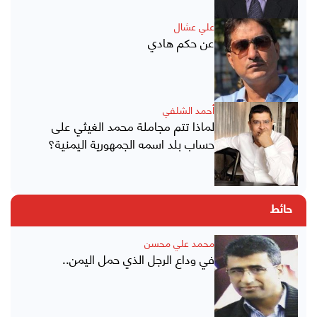
علي عشال
عن حكم هادي
أحمد الشلفي
لماذا تتم مجاملة محمد الغيثي على
حساب بلد اسمه الجمهورية اليمنية؟
حائط
محمد علي محسن
في وداع الرجل الذي حمل اليمن..