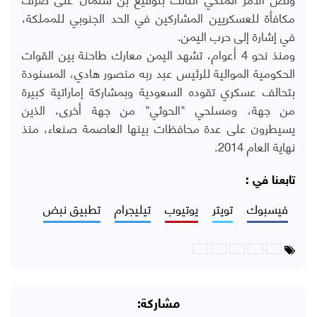
مكافأة للعسكريين المشاركين في الحد الجنوبي للمملكة،
في إشارة إلى حرب اليمن.
ومنذ نحو 4 أعوام، تشهد اليمن معارك طاحنة بين القوات
الحكومية الموالية للرئيس عبد ربه منصور هادي، المسنودة
بتحالف عسكري تقوده السعودية وبمشاركة إماراتية كبيرة
من جهة، ومسلحي "الحوثي" من جهة أخرى، الذين
يسيطرون على عدة محافظات بينها العاصمة صنعاء، منذ
نهاية العام 2014.
تابعنا في :
فيسبوك
تويتر
يوتيوب
تيليجرام
تطبيق نبض
مشاركة: