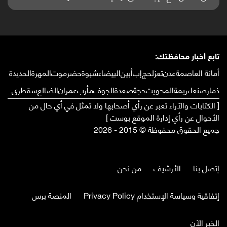
تابع أخبار محافظتك:
أمانة العاصمة
عدن
تعز
لحج
إب
أبين
البيضاء
شبوة
حضرموت
المهرة
الحديدة
ذمار
صنعاء
ريمة
المحويت
حجة
صعدة
الجوف
مأرب
عمران
الضالع
سقطرى
[ الكتابات والآراء تعبر عن رأي أصحابها ولا تمثل في أي حال من
الأحوال عن رأي إدارة الموقع بوست ]
جميع الحقوق محفوظة © 2015 - 2026
إتصل بنا
الأرشيف
من نحن
إتفاقية وسياسة الإستخدام Privacy Policy
المنصة برس
الخبر الآن