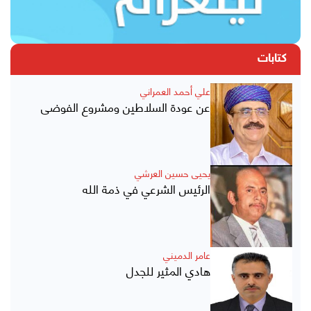
كتابات
علي أحمد العمراني
عن عودة السلاطين ومشروع الفوضى
يحيى حسين العرشي
الرئيس الشرعي في ذمة الله
عامر الدميني
هادي المثير للجدل