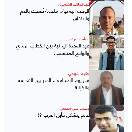
عبدالمالك الشميري
الوحدة اليمنية.. ملحمة نُسجت بالدم
والاتفاق
أسامة البركاني
عيد الوحدة اليمنية بين الخطاب الرمزي
والواقع المنقسم..
حكيم شريحي
في يوم الصحافة .. الحبر بين القداسة
والخيانة
محمد علي محسن
عالم يتشكل فأين العرب ؟!