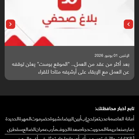
الإثنين, 25 مايو, 2026
باحثون من اليمن يدخلون سباق أبحاث ألزهايمر بدراسة
واعدة منشورة عالميا (ترجمة)
تابع أخبار محافظتك:
أمانة العاصمة
عدن
تعز
لحج
إب
أبين
البيضاء
شبوة
حضرموت
المهرة
الحديدة
ذمار
صنعاء
ريمة
المحويت
حجة
صعدة
الجوف
مأرب
عمران
الضالع
سقطرى
[ الكتابات والآراء تعبر عن رأي أصحابها ولا تمثل في أي حال من