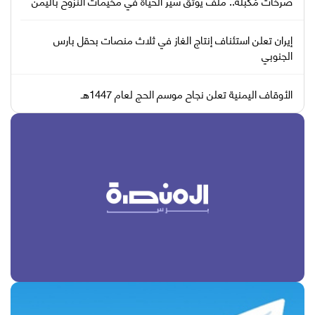
صرخات مُكبّلة.. ملف يوثّق سير الحياة في مخيمات النزوح باليمن
إيران تعلن استئناف إنتاج الغاز في ثلاث منصات بحقل بارس
الجنوبي
الأوقاف اليمنية تعلن نجاح موسم الحج لعام 1447هـ