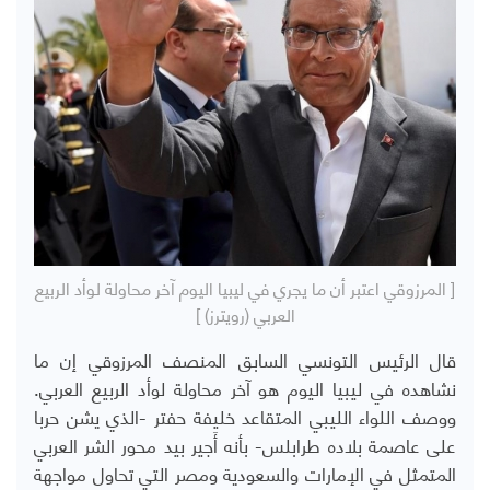
[ المرزوقي اعتبر أن ما يجري في ليبيا اليوم آخر محاولة لوأد الربيع
العربي (رويترز) ]
قال الرئيس التونسي السابق المنصف المرزوقي إن ما
نشاهده في ليبيا اليوم هو آخر محاولة لوأد الربيع العربي.
ووصف اللواء الليبي المتقاعد خليفة حفتر -الذي يشن حربا
على عاصمة بلاده طرابلس- بأنه أَجير بيد محور الشر العربي
المتمثل في الإمارات والسعودية ومصر التي تحاول مواجهة