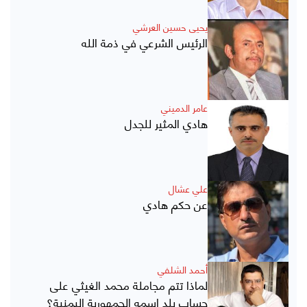
يحيى حسين العرشي
الرئيس الشرعي في ذمة الله
عامر الدميني
هادي المثير للجدل
علي عشال
عن حكم هادي
أحمد الشلفي
لماذا تتم مجاملة محمد الغيثي على
حساب بلد اسمه الجمهورية اليمنية؟