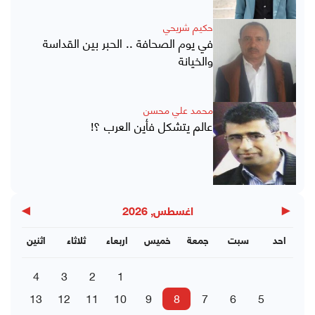
حكيم شريحي
في يوم الصحافة .. الحبر بين القداسة
والخيانة
محمد علي محسن
عالم يتشكل فأين العرب ؟!
▶
◀
اغسطس, 2026
احد
سبت
جمعة
خميس
اربعاء
ثلاثاء
اثنين
4
3
2
1
13
12
11
10
9
8
7
6
5