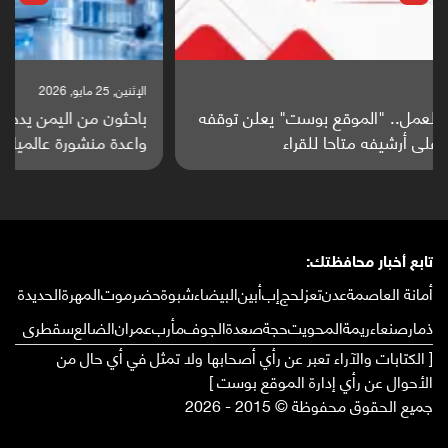
الإثنين, 25 مايو, 2026
باحثون من اليمن يدخلون سباق أبحاث ألزهايمر بدراسة
واعدة منشورة عالميا (ترجمة)
تابع أخبار محافظتك:
أمانة العاصمة
عدن
تعز
لحج
إب
أبين
البيضاء
شبوة
حضرموت
المهرة
الحديدة
ذمار
صنعاء
ريمة
المحويت
حجة
صعدة
الجوف
مأرب
عمران
الضالع
سقطرى
[ الكتابات والآراء تعبر عن رأي أصحابها ولا تمثل في أي حال من
الأحوال عن رأي إدارة الموقع بوست ]
جميع الحقوق محفوظة © 2015 - 2026