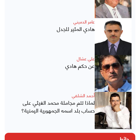
عامر الدميني
هادي المثير للجدل
علي عشال
عن حكم هادي
أحمد الشلفي
لماذا تتم مجاملة محمد الغيثي على
حساب بلد اسمه الجمهورية اليمنية؟
حائط