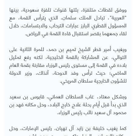
ووفق لقطات متلفزة، بثتها قنوات تلفزة سعودية، بينها
"العربية"، تبادل الملك سلمان، الذي يترأس القمة، مع
المسؤول القطري البارز عبارات الترحاب والابتسامات، خلال
لقاء جمعهما بقصر استقبال قادة القمة في الرياض.
ويغيب أمير قطر الشيخ تميم بن حمد، للمرة الثانية على
التوالي، عن المشاركة بالقمة الخليجية، لكنه رفع تمثيل
بلاده في القمة إلى مستوى رئيس الوزراء مقارنة بقمة العام
الماضي؛ حيث ترأس وفد الدوحة، آنذاك، وزير الدولة
للشؤون الخارجية سلطان المريخي.
وبشكل معتاد، غاب السلطان العماني، قابوس بن سعيد
الذي بدأ قبل أيام رحلة علاج خارج البلاد، وحل مكانه فهد بن
محمود آل سعيد نائب رئيس الوزراء.
كما يغيب خليفة بن زايد آل نهيان، رئيس الإمارات، وحل
مكانه نائبه رئيس الوزراء حاكم دبي، محمد بن راشد.