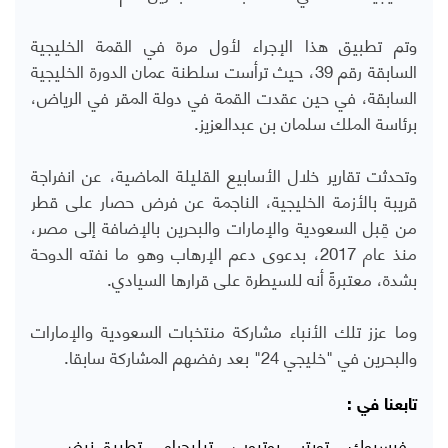
وتم تطبيق هذا الإجراء لأول مرة في القمة الخليجية
السابقة رقم 39، حيث ترأست سلطنة عمان الدورة الخليجية
السابقة، في حين عقدت القمة في دولة المقر في الرياض،
برئاسة الملك سلمان بن عبدالعزيز.
وتحدثت تقارير خلال الأسابيع القليلة الماضية، عن انفراجة
قريبة بالأزمة الخليجية، الناجمة عن فرض حصار على قطر
من قِبل السعودية والإمارات والبحرين بالإضافة إلى مصر،
منذ عام 2017، بدعوى دعم الإرهاب وهو ما نفته الدوحة
بشدة، معتبرةً أنه للسيطرة على قرارها السيادي.
وما عزز تلك الأنباء مشاركة منتخبات السعودية والإمارات
والبحرين في "خليجي 24" بعد رفضهم المشاركة سابقا.
تابعنا في :
فيسبوك
تويتر
يوتيوب
تيليجرام
تطبيق نبض