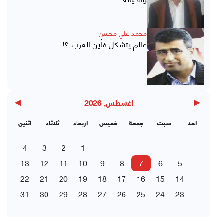
محمد علي محسن
عالم يتشكل فأين العرب ؟!
▶
◀
اغسطس, 2026
احد
سبت
جمعة
خميس
اربعاء
ثلاثاء
اثنين
4
3
2
1
13
12
11
10
9
8
7
6
5
22
21
20
19
18
17
16
15
14
31
30
29
28
27
26
25
24
23