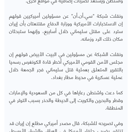
ونقلت شبكة "سي.أن.أن" عن مسؤولين أميركيين قولهم
إن الاستخبارات الأميركية ووزارة الدفاع مقتنعتان بأن إيران
سترد على مقتل سليماني خلال أسابيع، وإنهما ستبحثان
مكان ذلك الرد وزمانه.
ونقلت الشبكة عن مسؤولين في البيت الأبيض قولهم إن
مجلس الأمن القومي الأميركي أخطر قادة الكونغرس رسميا
بالتقرير المتعلق بعملية قتل سليماني فجر الجمعة خلال
عملية عسكرية في محيط مطار بغداد.
كما دعت واشنطن رعاياها في كل من السعودية والإمارات
وقطر والبحرين والكويت إلى الحيطة والحذر بسبب التوتر في
المنطقة.
وفي تصريحه للشبكة، قال مصدر أميركي مطلع إن إيران قد
تنتقم بضرب حلفاء لأميركا في العراق والشرق الأوسط،