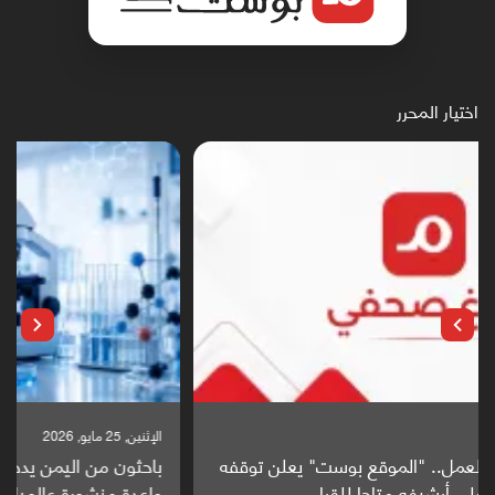
اختيار المحرر
الإثنين, 25 مايو, 2026
باحثون من اليمن يدخلون سباق أبحاث ألزهايمر بدراسة
واعدة منشورة عالميا (ترجمة)