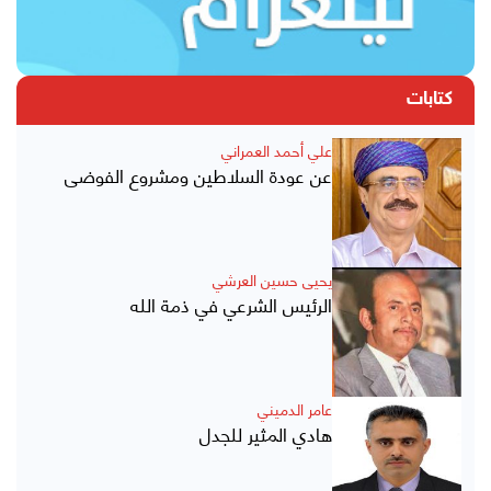
كتابات
علي أحمد العمراني
عن عودة السلاطين ومشروع الفوضى
يحيى حسين العرشي
الرئيس الشرعي في ذمة الله
عامر الدميني
هادي المثير للجدل