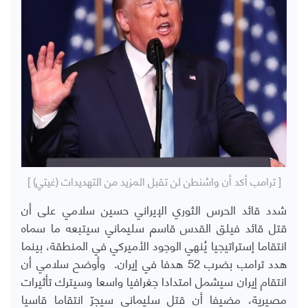
[ ترامب أكد أن واشنطن لن تقبل المزيد من التهديدات (غيتي) ]
شدد قائد الحرس الثوري الإيراني حسين سلامي على أن
قتل قائد فيلق القدس قاسم سليماني سيتبعه ما سماه
انتقاما إستراتيجيا يُنهي الوجود الأميركي في المنطقة، بينما
هدد ترامب بضرب 52 هدفا في إيران. وأوضح سلامي أن
انتقام إيران سيشمل امتدادا جغرافيا واسعا وسيترك تأثيرات
مصيرية، مضيفا أن قتل سليماني سيجرّ انتقاما قاسيا