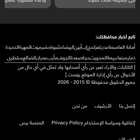
تابع أخبار محافظتك:
أمانة العاصمة
عدن
تعز
لحج
إب
أبين
البيضاء
شبوة
حضرموت
المهرة
الحديدة
ذمار
صنعاء
ريمة
المحويت
حجة
صعدة
الجوف
مأرب
عمران
الضالع
سقطرى
[ الكتابات والآراء تعبر عن رأي أصحابها ولا تمثل في أي حال من
الأحوال عن رأي إدارة الموقع بوست ]
جميع الحقوق محفوظة © 2015 - 2026
إتصل بنا
الأرشيف
من نحن
إتفاقية وسياسة الإستخدام Privacy Policy
المنصة برس
الخبر الآن