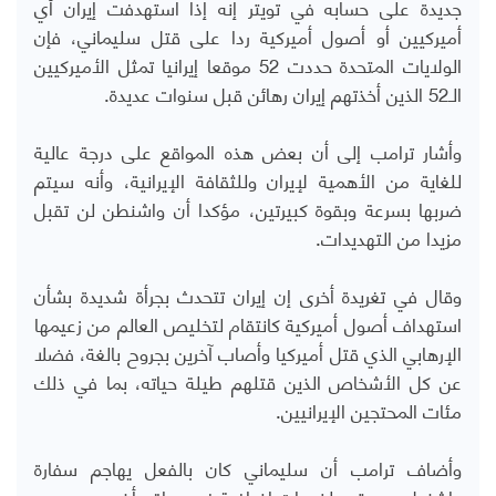
جديدة على حسابه في تويتر إنه إذا استهدفت إيران أي
أميركيين أو أصول أميركية ردا على قتل سليماني، فإن
الولايات المتحدة حددت 52 موقعا إيرانيا تمثل الأميركيين
الـ52 الذين أخذتهم إيران رهائن قبل سنوات عديدة.
وأشار ترامب إلى أن بعض هذه المواقع على درجة عالية
للغاية من الأهمية لإيران وللثقافة الإيرانية، وأنه سيتم
ضربها بسرعة وبقوة كبيرتين، مؤكدا أن واشنطن لن تقبل
مزيدا من التهديدات.
وقال في تغريدة أخرى إن إيران تتحدث بجرأة شديدة بشأن
استهداف أصول أميركية كانتقام لتخليص العالم من زعيمها
الإرهابي الذي قتل أميركيا وأصاب آخرين بجروح بالغة، فضلا
عن كل الأشخاص الذين قتلهم طيلة حياته، بما في ذلك
مئات المحتجين الإيرانيين.
وأضاف ترامب أن سليماني كان بالفعل يهاجم سفارة
واشنطن ويستعد لضربات إضافية في مواقع أخرى.