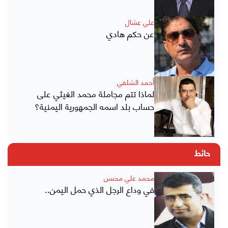
علي عشال
عن حكم هادي
أحمد الشلفي
لماذا تتم مجاملة محمد الغيثي على
حساب بلد اسمه الجمهورية اليمنية؟
حائط
محمد علي محسن
في وداع الرجل الذي حمل اليمن..