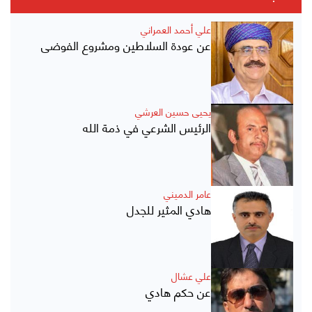
علي أحمد العمراني
عن عودة السلاطين ومشروع الفوضى
يحيى حسين العرشي
الرئيس الشرعي في ذمة الله
عامر الدميني
هادي المثير للجدل
علي عشال
عن حكم هادي