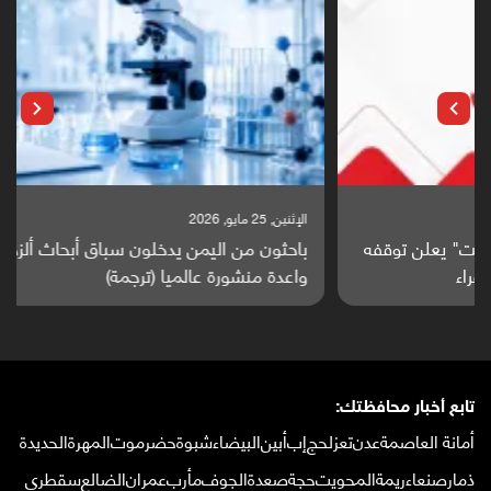
الإثنين, 25 مايو, 2026
باحثون من اليمن يدخلون سباق أبحاث ألزهايمر بدراسة
واعدة منشورة عالميا (ترجمة)
تابع أخبار محافظتك:
أمانة العاصمة
عدن
تعز
لحج
إب
أبين
البيضاء
شبوة
حضرموت
المهرة
الحديدة
ذمار
صنعاء
ريمة
المحويت
حجة
صعدة
الجوف
مأرب
عمران
الضالع
سقطرى