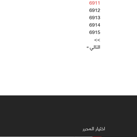
6911
6912
6913
6914
6915
>>
التالي »
اختيار المحرر