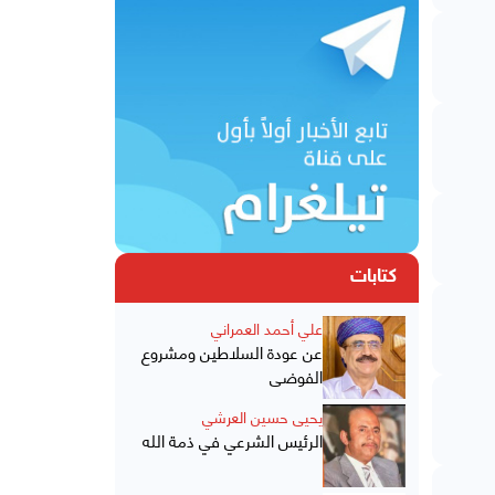
كتابات
علي أحمد العمراني
عن عودة السلاطين ومشروع
الفوضى
يحيى حسين العرشي
الرئيس الشرعي في ذمة الله