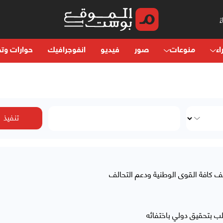
اء
منوعات
صور
فيديو
انفوجرافيك
حوارات وتح
ف كافة القوى الوطنية ودعم التحالف
لب بتحقيق دولي باختفائه