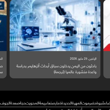
السبت, 23 مايو, 2026
السبت,
صراع دولي يتصاعد قرب اليمن والبحر الأحمر يتحول إلى
تق
ساحة مواجهة عالمية (ترجمة)
وا
ضاء
شبوة
حضرموت
المهرة
الحديدة
ذمار
صنعاء
ريمة
المحويت
حجة
صعدة
الجوف
م
ال من الأحوال عن رأي إدارة الموقع بوست ]