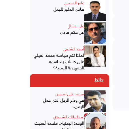
عامر الدميني
هادي المثير للجدل
علي عشال
عن حكم هادي
أحمد الشلفي
لماذا تتم مجاملة محمد الغيثي
على حساب بلد اسمه
الجمهورية اليمنية؟
حائط
محمد علي محسن
في وداع الرجل الذي حمل
اليمن..
عبدالمالك الشميري
الوحدة اليمنية.. ملحمة نُسجت
بالدم والاتفاق