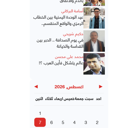
أسامة البركاني
عيد الوحدة اليمنية بين الخطاب
الرمزي والواقع المنقسم..
حكيم شريحي
في يوم الصحافة .. الحبر بين
القداسة والخيانة
محمد علي محسن
عالم يتشكل فأين العرب ؟!
▶
◀
اغسطس, 2026
احد
سبت
جمعة
خميس
اربعاء
ثلاثاء
اثنين
1
7
6
5
4
3
2