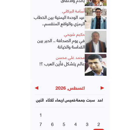
أسامة البركاني
عيد الوحدة اليمنية بين الخطاب
الرمزي والواقع المنقسم..
حكيم شريحي
في يوم الصحافة .. الحبر بين
القداسة والخيانة
محمد علي محسن
عالم يتشكل فأين العرب ؟!
▶
◀
اغسطس, 2026
احد
سبت
جمعة
خميس
اربعاء
ثلاثاء
اثنين
1
7
6
5
4
3
2