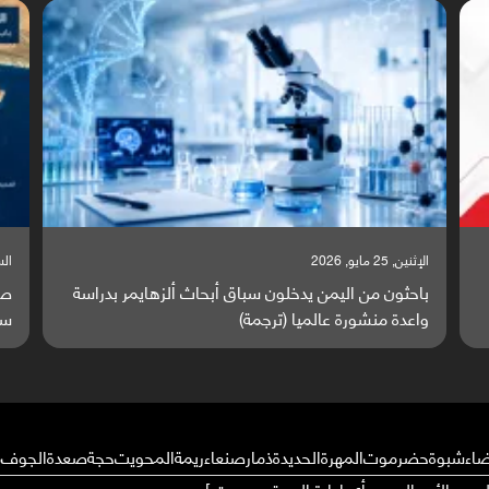
السبت, 23 مايو, 2026
السبت,
صراع دولي يتصاعد قرب اليمن والبحر الأحمر يتحول إلى
تق
ساحة مواجهة عالمية (ترجمة)
وا
ضاء
شبوة
حضرموت
المهرة
الحديدة
ذمار
صنعاء
ريمة
المحويت
حجة
صعدة
الجوف
م
ال من الأحوال عن رأي إدارة الموقع بوست ]