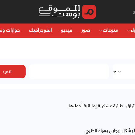
اء
منوعات
صور
فيديو
انفوجرافيك
حوارات وتح
ق” طائرة عسكرية إماراتية أجواءها
ا بشكل إيجابي بمياه الخليج