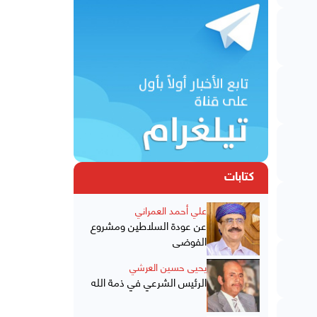
كتابات
علي أحمد العمراني
عن عودة السلاطين ومشروع
الفوضى
يحيى حسين العرشي
الرئيس الشرعي في ذمة الله