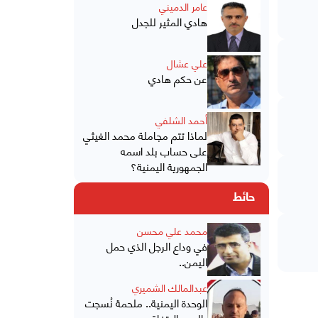
عامر الدميني
هادي المثير للجدل
علي عشال
عن حكم هادي
أحمد الشلفي
لماذا تتم مجاملة محمد الغيثي
على حساب بلد اسمه
الجمهورية اليمنية؟
حائط
محمد علي محسن
في وداع الرجل الذي حمل
اليمن..
عبدالمالك الشميري
الوحدة اليمنية.. ملحمة نُسجت
بالدم والاتفاق