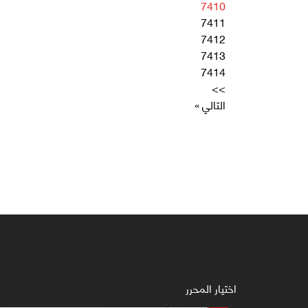
7410
7411
7412
7413
7414
>>
التالي »
اختيار المحرر