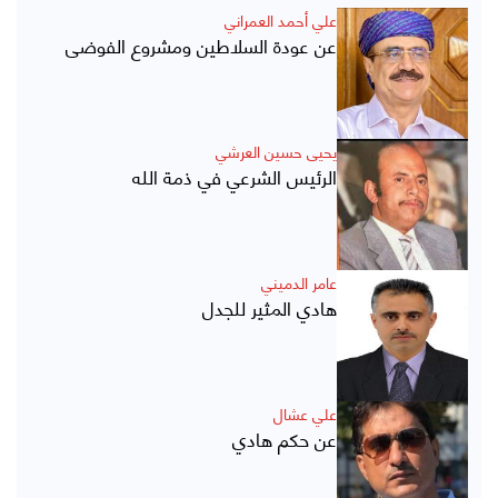
علي أحمد العمراني
عن عودة السلاطين ومشروع الفوضى
يحيى حسين العرشي
الرئيس الشرعي في ذمة الله
عامر الدميني
هادي المثير للجدل
علي عشال
عن حكم هادي