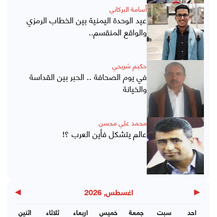
أسامة البركاني
عيد الوحدة اليمنية بين الخطاب الرمزي
والواقع المنقسم..
حكيم شريحي
في يوم الصحافة .. الحبر بين القداسة
والخيانة
محمد علي محسن
عالم يتشكل فأين العرب ؟!
▶
◀
اغسطس, 2026
احد
سبت
جمعة
خميس
اربعاء
ثلاثاء
اثنين