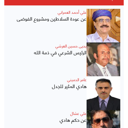
علي أحمد العمراني
عن عودة السلاطين ومشروع الفوضى
يحيى حسين العرشي
الرئيس الشرعي في ذمة الله
عامر الدميني
هادي المثير للجدل
علي عشال
عن حكم هادي