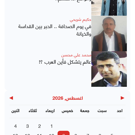
حكيم شريحي
في يوم الصحافة .. الحبر بين القداسة
والخيانة
محمد علي محسن
عالم يتشكل فأين العرب ؟!
▶
◀
اغسطس, 2026
احد
سبت
جمعة
خميس
اربعاء
ثلاثاء
اثنين
4
3
2
1