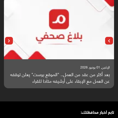
الإثنين, 25 مايو, 2026
باحثون من اليمن يدخلون سباق أبحاث ألزهايمر بدراسة
واعدة منشورة عالميا (ترجمة)
تابع أخبار محافظتك: