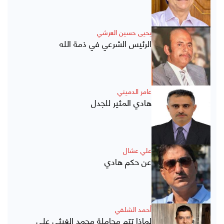
يحيى حسين العرشي
الرئيس الشرعي في ذمة الله
عامر الدميني
هادي المثير للجدل
علي عشال
عن حكم هادي
أحمد الشلفي
لماذا تتم مجاملة محمد الغيثي على