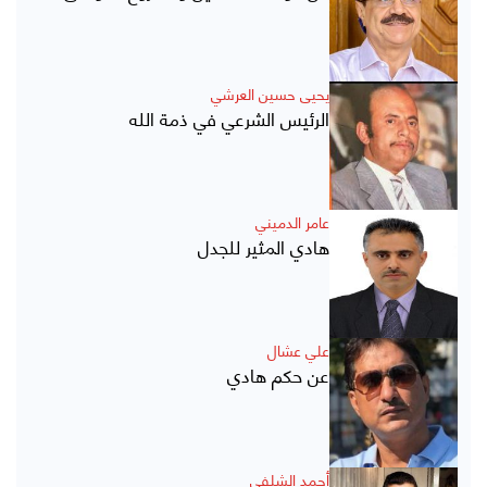
يحيى حسين العرشي
الرئيس الشرعي في ذمة الله
عامر الدميني
هادي المثير للجدل
علي عشال
عن حكم هادي
أحمد الشلفي