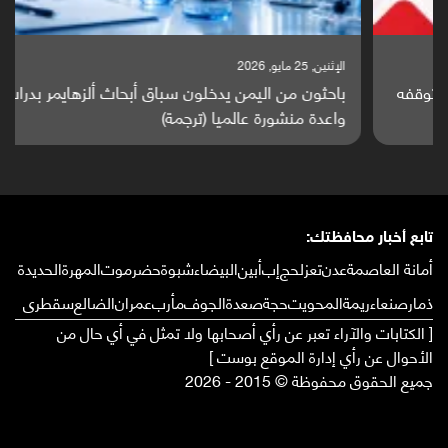
الإثنين, 25 مايو, 2026
باحثون من اليمن يدخلون سباق أبحاث ألزهايمر بدراسة
واعدة منشورة عالميا (ترجمة)
تابع أخبار محافظتك:
أمانة العاصمة
عدن
تعز
لحج
إب
أبين
البيضاء
شبوة
حضرموت
المهرة
الحديدة
ذمار
صنعاء
ريمة
المحويت
حجة
صعدة
الجوف
مأرب
عمران
الضالع
سقطرى
[ الكتابات والآراء تعبر عن رأي أصحابها ولا تمثل في أي حال من
الأحوال عن رأي إدارة الموقع بوست ]
جميع الحقوق محفوظة © 2015 - 2026