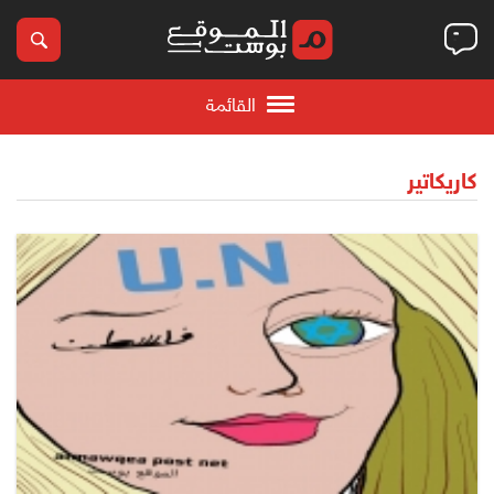
القائمة
كاريكاتير