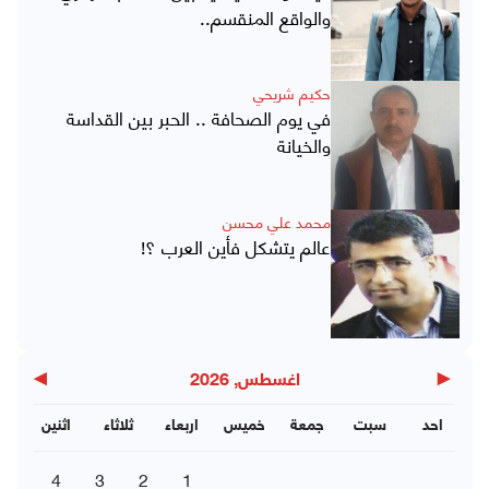
والواقع المنقسم..
حكيم شريحي
في يوم الصحافة .. الحبر بين القداسة
والخيانة
محمد علي محسن
عالم يتشكل فأين العرب ؟!
▶
◀
اغسطس, 2026
احد
سبت
جمعة
خميس
اربعاء
ثلاثاء
اثنين
4
3
2
1