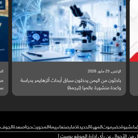
الإثنين, 25 مايو, 2026
السبت, 23 مايو, 2026
باحثون من اليمن يدخلون سباق أبحاث ألزهايمر بدراسة
صراع دول
واعدة منشورة عالميا (ترجمة)
ساحة موا
ضاء
شبوة
حضرموت
المهرة
الحديدة
ذمار
صنعاء
ريمة
المحويت
حجة
صعدة
الجوف
م
ال من الأحوال عن رأي إدارة الموقع بوست ]