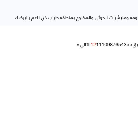
ومة ومليشيات الحوثي والمخلوع بمنطقة طياب ذي ناعم بالبيضاء
بق
<<
3
4
5
6
7
8
9
10
11
12
التالي »