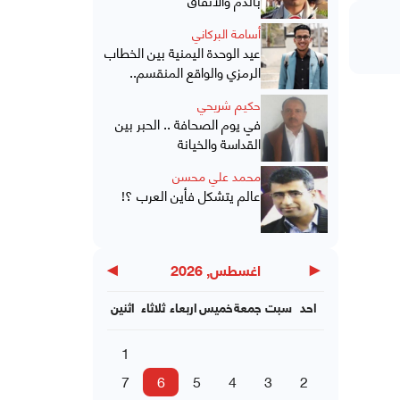
أسامة البركاني
عيد الوحدة اليمنية بين الخطاب
الرمزي والواقع المنقسم..
حكيم شريحي
في يوم الصحافة .. الحبر بين
القداسة والخيانة
محمد علي محسن
عالم يتشكل فأين العرب ؟!
▶
◀
اغسطس, 2026
احد
سبت
جمعة
خميس
اربعاء
ثلاثاء
اثنين
1
7
6
5
4
3
2