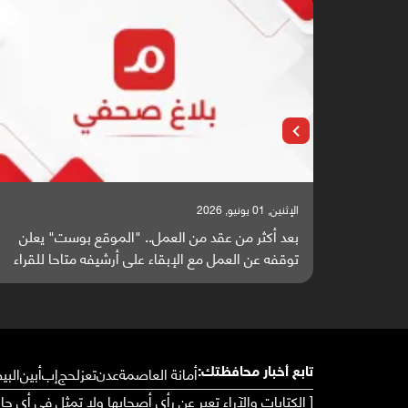
الإثنين, 01 يونيو, 2026
بعد أكثر من عقد من العمل.. "الموقع بوست" يعلن
توقفه عن العمل مع الإبقاء على أرشيفه متاحا للقراء
أمانة العاصمة
عدن
تعز
لحج
إب
أبين
البي
تابع أخبار محافظتك:
[ الكتابات والآراء تعبر عن رأي أصحابها ولا تمثل في أي ح