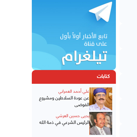
كتابات
علي أحمد العمراني
عن عودة السلاطين ومشروع
الفوضى
يحيى حسين العرشي
الرئيس الشرعي في ذمة الله