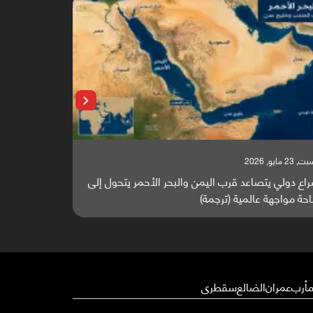
السبت, 23 مايو, 2026
ي يتصاعد قرب اليمن والبحر الأحمر يتحول إلى
تقرير أوروبي: باب 
جهة عالمية (ترجمة)
والطاقة العالمية (ت
أرب
عمران
الضالع
سقطرى