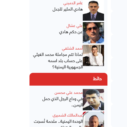
عامر الدميني
هادي المثير للجدل
علي عشال
عن حكم هادي
أحمد الشلفي
لماذا تتم مجاملة محمد الغيثي
على حساب بلد اسمه
الجمهورية اليمنية؟
حائط
محمد علي محسن
في وداع الرجل الذي حمل
اليمن..
عبدالمالك الشميري
الوحدة اليمنية.. ملحمة نُسجت
بالدم والاتفاق