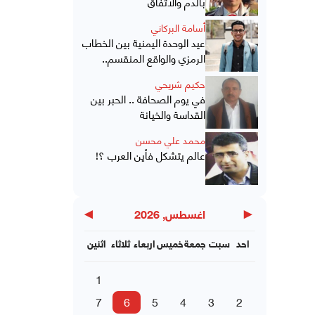
بالدم والاتفاق
أسامة البركاني
عيد الوحدة اليمنية بين الخطاب
الرمزي والواقع المنقسم..
حكيم شريحي
في يوم الصحافة .. الحبر بين
القداسة والخيانة
محمد علي محسن
عالم يتشكل فأين العرب ؟!
▶
◀
اغسطس, 2026
احد
سبت
جمعة
خميس
اربعاء
ثلاثاء
اثنين
1
7
6
5
4
3
2