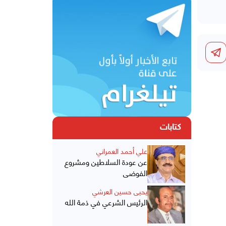
كتابات
علي أحمد العمراني
عن عودة السلاطين ومشروع
الفوضى
يحيى حسين العرشي
الرئيس الشرعي في ذمة الله