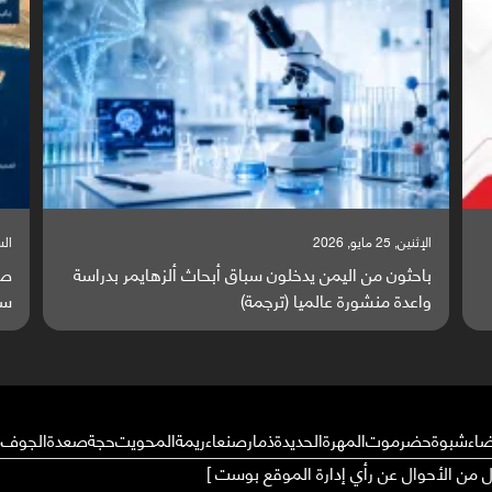
السبت, 23 مايو, 2026
السبت
صراع دولي يتصاعد قرب اليمن والبحر الأحمر يتحول إلى
تق
ساحة مواجهة عالمية (ترجمة)
وا
ضاء
شبوة
حضرموت
المهرة
الحديدة
ذمار
صنعاء
ريمة
المحويت
حجة
صعدة
الجوف
م
ال من الأحوال عن رأي إدارة الموقع بوست ]