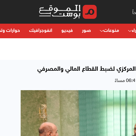
اء
منوعات
صور
فيديو
انفوجرافيك
حوارات وتح
 المركزي لضبط القطاع المالي والمصرفي