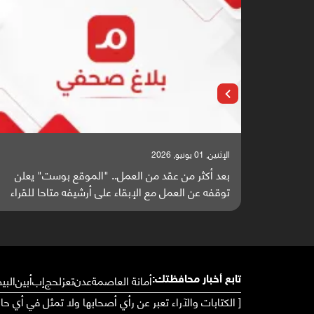
الإثنين, 25 مايو, 2026
" يعلن
باحثون من اليمن يدخلون سباق أبحاث ألزهايمر بدراسة
ا للقراء
واعدة منشورة عالميا (ترجمة)
أمانة العاصمة
عدن
تعز
لحج
إب
أبين
البي
تابع أخبار محافظتك:
[ الكتابات والآراء تعبر عن رأي أصحابها ولا تمثل في أي ح