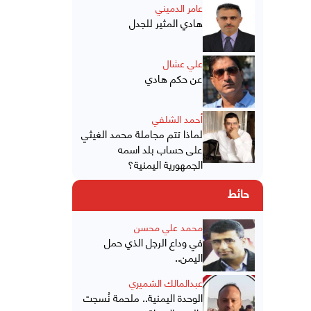
عامر الدميني
هادي المثير للجدل
علي عشال
عن حكم هادي
أحمد الشلفي
لماذا تتم مجاملة محمد الغيثي
على حساب بلد اسمه
الجمهورية اليمنية؟
حائط
محمد علي محسن
في وداع الرجل الذي حمل
اليمن..
عبدالمالك الشميري
الوحدة اليمنية.. ملحمة نُسجت