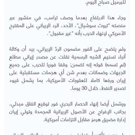
للبرميل صباح اليوم.
وجاء هذا الارتفاع بعدما وصف ترامب، في منشور عبر
منصته "تروث سوشيال"، الأحد، الرد الإيراني على المقترح
الأمريكي لإنهاء الحرب بأنه "غير مقبول".
ولم يتضح على الفور مضمون الردّ الإيراني، بيد أن وكالة
أنباء تسنيم الشبه الرسمية نقلت عن مصدر إيراني مطلع
(لم تسمه) قوله إنه تضمن: وقفا فوريا للحرب على جميع
الجبهات وضمانات بعدم شن أي هجمات مستقبلية على
إيران ورفعا كاملا للعقوبات الأمريكية، بما يشمل قيود
تصدير النفط، خلال 30 يوما.
ويشمل أيضا إنهاء الحصار البحري فور توقيع اتفاق مبدئي،
بجانب الإفراج عن الأصول الإيرانية المجمدة وتولي إيران
إدارة مضيق هرمز مقابل التزامات أمريكية.
ولم يصدر تأكيد أو تعليق رسمي فوري من الجانب الإيراني