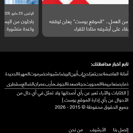
الإثنين, 25 مايو, 2026
باحثون من اليمن يدخلون سباق أبحاث ألزهايمر بدراسة
واعدة منشورة عالميا (ترجمة)
تابع أخبار محافظتك:
أمانة العاصمة
عدن
تعز
لحج
إب
أبين
البيضاء
شبوة
حضرموت
المهرة
الحديدة
ذمار
صنعاء
ريمة
المحويت
حجة
صعدة
الجوف
مأرب
عمران
الضالع
سقطرى
[ الكتابات والآراء تعبر عن رأي أصحابها ولا تمثل في أي حال من
الأحوال عن رأي إدارة الموقع بوست ]
جميع الحقوق محفوظة © 2015 - 2026
إتصل بنا
الأرشيف
من نحن