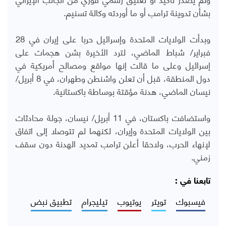
بشأن تدوينة ترامب أو ما أوردته وكالة تسنيم.
وبدأت الولايات المتحدة وإسرائيل حربا على إيران في 28
فبراير/ شباط الماضي، لترد الأخيرة بشن هجمات على
إسرائيل وعلى ما قالت إنها مواقع ومصالح أمريكية في
دول المنطقة، قبل أن تعلن واشنطن وطهران، في 8 أبريل/
نيسان الماضي، هدنة مؤقتة بوساطة باكستانية.
واستضافت باكستان، في 11 أبريل/ نيسان، جولة محادثات
بين الولايات المتحدة وإيران، لكنهما لم تتوصلا إلى اتفاق
لإنهاء الحرب، ولاحقا أعلن ترامب تمديد الهدنة دون سقف
زمني.
تابعنا في :
فيسبوك
تويتر
يوتيوب
تيليجرام
تطبيق نبض