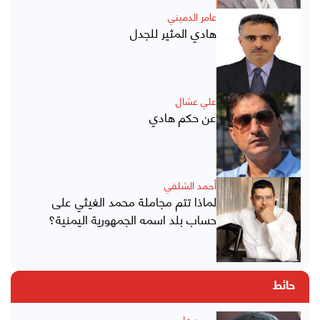
عامر الدميني
هادي المثير للجدل
علي عشال
عن حكم هادي
أحمد الشلفي
لماذا تتم مجاملة محمد الغيثي على
حساب بلد اسمه الجمهورية اليمنية؟
حائط
محمد علي محسن