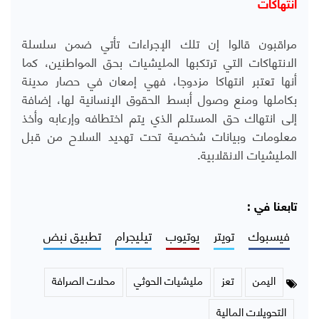
انتهاكات
مراقبون قالوا إن تلك الإجراءات تأتي ضمن سلسلة
الانتهاكات التي ترتكبها المليشيات بحق المواطنين، كما
أنها تعتبر انتهاكا مزدوجا، فهي إمعان في حصار مدينة
بكاملها ومنع وصول أبسط الحقوق الإنسانية لها، إضافة
إلى انتهاك حق المستلم الذي يتم اختطافه وإرعابه وأخذ
معلومات وبيانات شخصية تحت تهديد السلاح من قبل
المليشيات الانقلابية.
تابعنا في :
فيسبوك
تويتر
يوتيوب
تيليجرام
تطبيق نبض
اليمن
تعز
مليشيات الحوثي
محلات الصرافة
التحويلات المالية