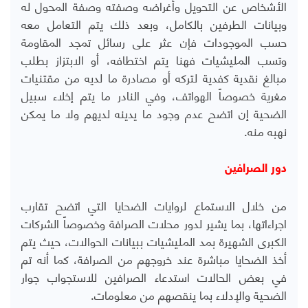
الأشخاص عن التحويل وأغراضه وصفته وصفة المحول له
وبيانات الطرفين بالكامل، وبعد ذلك يتم التعامل معه
حسب الموجودات فإن عثر على رسائل تمجد المقاومة
وتسب المليشيات فهنا يتم اختطافه، أو الابتزاز بطلب
مبالغ نقدية كفدية لتركه أو مصادرة ما لديه من مقتنيات
مغرية خصوصاً الهواتف، وفي النادر ما يتم إخلاء سبيل
الضحية إن اتضح عدم وجود ما يدينه لديهم ولا ما يمكن
نهبه منه.
دور الصرافين
من خلال الاستماع لروايات الضحايا التي اتضح تقارب
اجراءاتها، بما يشير لدور محلات الصرافة وخصوصاً الشركات
الكبرى الشهيرة بمد المليشيات ببيانات الحوالات، حيث يتم
أخذ الضحايا مباشرة عند خروجهم من الصرافة، كما أنه تم
في بعض الحالات استدعاء الصرافين للاستجواب جوار
الضحية والإدلاء بما ينقصهم من معلومات.