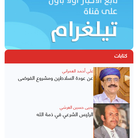
كتابات
علي أحمد العمراني
عن عودة السلاطين ومشروع الفوضى
يحيى حسين العرشي
الرئيس الشرعي في ذمة الله