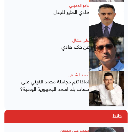
عامر الدميني
هادي المثير للجدل
علي عشال
عن حكم هادي
أحمد الشلفي
لماذا تتم مجاملة محمد الغيثي على
حساب بلد اسمه الجمهورية اليمنية؟
حائط
محمد علي محسن