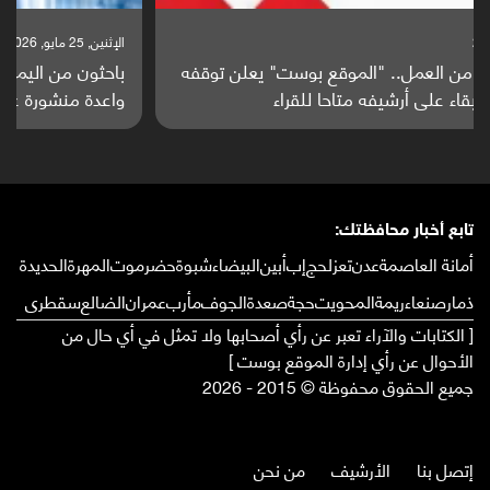
الإثنين, 25 مايو, 2026
باحثون من اليمن يدخلون سباق أبحاث ألزهايمر بدراسة
واعدة منشورة عالميا (ترجمة)
تابع أخبار محافظتك:
أمانة العاصمة
عدن
تعز
لحج
إب
أبين
البيضاء
شبوة
حضرموت
المهرة
الحديدة
ذمار
صنعاء
ريمة
المحويت
حجة
صعدة
الجوف
مأرب
عمران
الضالع
سقطرى
[ الكتابات والآراء تعبر عن رأي أصحابها ولا تمثل في أي حال من
الأحوال عن رأي إدارة الموقع بوست ]
جميع الحقوق محفوظة © 2015 - 2026
إتصل بنا
الأرشيف
من نحن