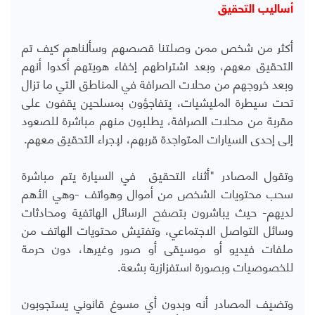
أساليب التحقيق
أكثر من شخص ممن وصلتنا قصصهم وسألناهم كيف تم
التحقيق معهم، وبعد اشتراطهم إخفاء هويتهم أكدوا أنهم
وبعد خروجهم من محلات الصرافة في المناطق التي ما تزال
تحت سيطرة المليشيات، يتفاجؤون بمسلحين يقفون على
مقربة من محلات الصرافة، يطلبون منهم مباشرة للصعود
إلى إحدى السيارات المتواجدة قربهم، لإجراء التحقيق معهم.
وتقول المصادر "أثناء التحقيق في السيارة يتم مباشرة
سحب محتويات الشخص من أموال وهواتف -وهي الأهم
لديهم- حيث يباشرون بتصفح الرسائل الهاتفية ومحادثات
وسائل التواصل الاجتماعي، وتفتيش محتويات الهاتف من
ملفات فيديو أو موسيقى أو صور وغيرها، دون حرمة
للخصوصيات وبصورة استفزازية بشعة.
وتضيف المصادر أنه وبدون أي مسوغ قانوني يستجوبون