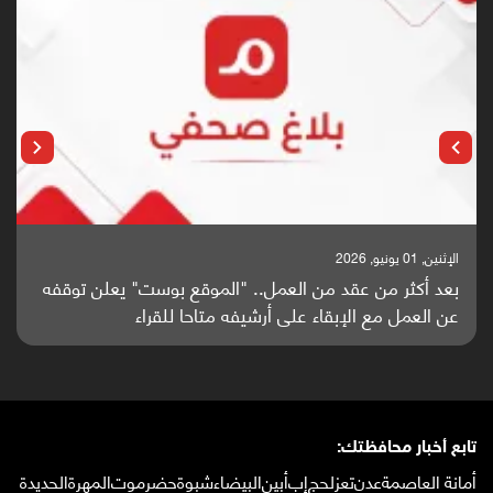
الإثنين, 25 مايو, 2026
باحثون من اليمن يدخلون سباق أبحاث ألزهايمر بدراسة
واعدة منشورة عالميا (ترجمة)
تابع أخبار محافظتك:
أمانة العاصمة
عدن
تعز
لحج
إب
أبين
البيضاء
شبوة
حضرموت
المهرة
الحديدة