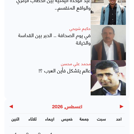
والواقع المنقسم..
حكيم شريحي
في يوم الصحافة .. الحبر بين القداسة
والخيانة
محمد علي محسن
عالم يتشكل فأين العرب ؟!
▶
◀
اغسطس, 2026
احد
سبت
جمعة
خميس
اربعاء
ثلاثاء
اثنين
4
3
2
1