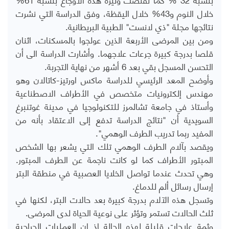
خلال النوم و43% خلال اليقظة، وفق الدراسة التي نشرت
نتائجها مجلة "ذي لانست" الطبية البريطانية.
ومن بين المرضى الأربعة الذين عولجوا بالمسكنات، اثنان
قلصا بدرجة كبيرة جرعات علاجهما. وأشارت الدراسة الى أن
التحسن المسجل بقي بعد 6 أشهر من نهاية التجربة.
وأوضح المعد الرئيسي للدراسة ماكس اورتيز-كاتالان وهو
مهندس إلكترونيات متخصص في الأطراف الاصطناعية
وأستاذ في جامعة تشالمرز للتكنولوجيا في مدينة غوتنبرغ
السويدية أن "نتائج الدراسة تدفع إلى الاعتقاد بأنه من
المفيد ربما تدريب الطرف الوهمي".
ويقصد بآلام الطرف الوهمي تلك التي يشعر بها الشخص
المبتور الأطراف كما لو كانت ناجمة عن الطرف المبتور.
وهي تحدث عندما تواصل الخلايا العصبية في منطقة البتر
إرسال رسائل ألم للدماغ.
وتسجل هذه الآلام بدرجة كبيرة بعد حالات البتر، لكنها في
ثلث الحالات تستمر وتؤثر على نوعية الحياة لدى المرضى.
وثمة علاجات قليلة لهذه الحالة إذ إن العمليات الجراحية