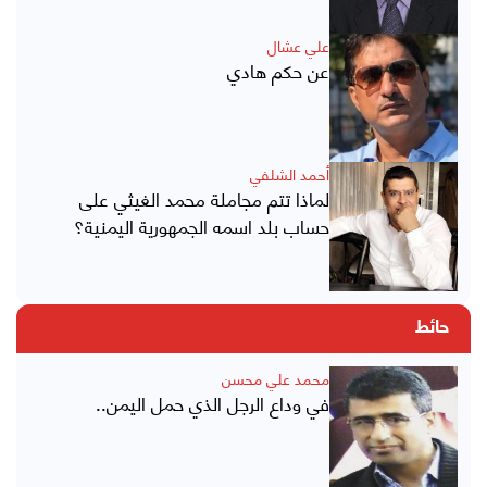
علي عشال
عن حكم هادي
أحمد الشلفي
لماذا تتم مجاملة محمد الغيثي على
حساب بلد اسمه الجمهورية اليمنية؟
حائط
محمد علي محسن
في وداع الرجل الذي حمل اليمن..