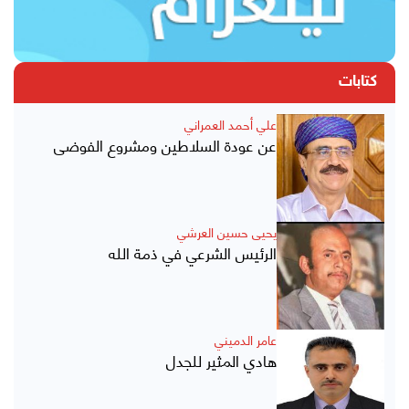
كتابات
علي أحمد العمراني
عن عودة السلاطين ومشروع الفوضى
يحيى حسين العرشي
الرئيس الشرعي في ذمة الله
عامر الدميني
هادي المثير للجدل