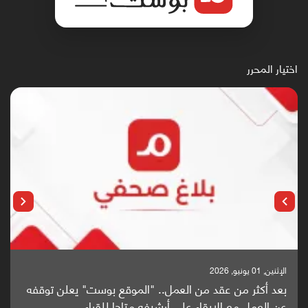
اختيار المحرر
الإثنين, 25 مايو, 2026
باحثون من اليمن يدخلون سباق أبحاث ألزهايمر بدراسة
واعدة منشورة عالميا (ترجمة)