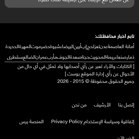
تابع أخبار محافظتك:
أمانة العاصمة
عدن
تعز
لحج
إب
أبين
البيضاء
شبوة
حضرموت
المهرة
الحديدة
ذمار
صنعاء
ريمة
المحويت
حجة
صعدة
الجوف
مأرب
عمران
الضالع
سقطرى
[ الكتابات والآراء تعبر عن رأي أصحابها ولا تمثل في أي حال من
الأحوال عن رأي إدارة الموقع بوست ]
جميع الحقوق محفوظة © 2015 - 2026
إتصل بنا
الأرشيف
من نحن
إتفاقية وسياسة الإستخدام Privacy Policy
المنصة برس
الخبر الآن