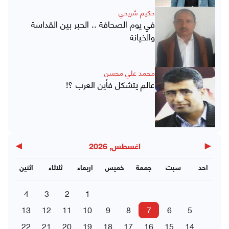
حكيم شريحي
في يوم الصحافة .. الحبر بين القداسة
والخيانة
محمد علي محسن
عالم يتشكل فأين العرب ؟!
▶
◀
اغسطس, 2026
احد
سبت
جمعة
خميس
اربعاء
ثلاثاء
اثنين
4
3
2
1
13
12
11
10
9
8
7
6
5
22
21
20
19
18
17
16
15
14