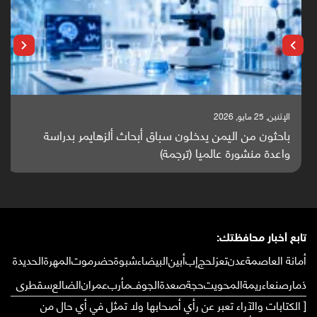
الإثنين, 25 مايو, 2026
باحثون من اليمن يدخلون سباق أبحاث ألزهايمر بدراسة
واعدة منشورة عالميا (ترجمة)
تابع أخبار محافظتك:
أمانة العاصمة
عدن
تعز
لحج
إب
أبين
البيضاء
شبوة
حضرموت
المهرة
الحديدة
ذمار
صنعاء
ريمة
المحويت
حجة
صعدة
الجوف
مأرب
عمران
الضالع
سقطرى
[ الكتابات والآراء تعبر عن رأي أصحابها ولا تمثل في أي حال من