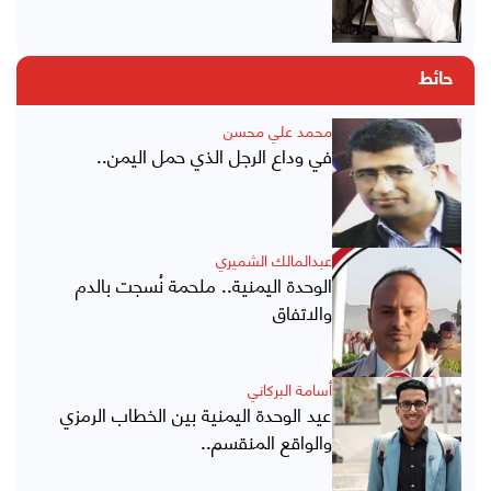
حائط
محمد علي محسن
في وداع الرجل الذي حمل اليمن..
عبدالمالك الشميري
الوحدة اليمنية.. ملحمة نُسجت بالدم
والاتفاق
أسامة البركاني
عيد الوحدة اليمنية بين الخطاب الرمزي
والواقع المنقسم..