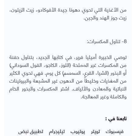
من الأغذية التي تحوي دهونا جيدة الأفوكادو، زيت الزيتون،
زيت جوز الهند والجبن.
8- تناول المكسرات:
توصي الخبيرة أميليا فرير، في كتابها الجديد، بتناول حفنة
من المكسرات غير المملحة (اللوز، الكاجو، الفول السوداني)
أو البذور (الشيا، القرع، السمسم) كل يوم. فهي تحوي الكثير
من المغذيات وخليطاً من الدهون غير المشبعة والبروتينات
النباتية والمعادن والألياف. اشتر المكسرات والبذور الخام
والكاملة وغير المعالجة.
تابعنا في :
فيسبوك
تويتر
يوتيوب
تيليجرام
تطبيق نبض