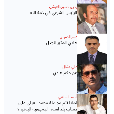
يحيى حسين العرشي
الرئيس الشرعي في ذمة الله
عامر الدميني
هادي المثير للجدل
علي عشال
عن حكم هادي
أحمد الشلفي
لماذا تتم مجاملة محمد الغيثي على
حساب بلد اسمه الجمهورية اليمنية؟