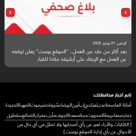
الإثنين, 25 مايو, 2026
باحثون من اليمن يدخلون سباق أبحاث ألزهايمر بدراسة
واعدة منشورة عالميا (ترجمة)
تابع أخبار محافظتك:
أمانة العاصمة
عدن
تعز
لحج
إب
أبين
البيضاء
شبوة
حضرموت
المهرة
الحديدة
ذمار
صنعاء
ريمة
المحويت
حجة
صعدة
الجوف
مأرب
عمران
الضالع
سقطرى
[ الكتابات والآراء تعبر عن رأي أصحابها ولا تمثل في أي حال من
الأحوال عن رأي إدارة الموقع بوست ]