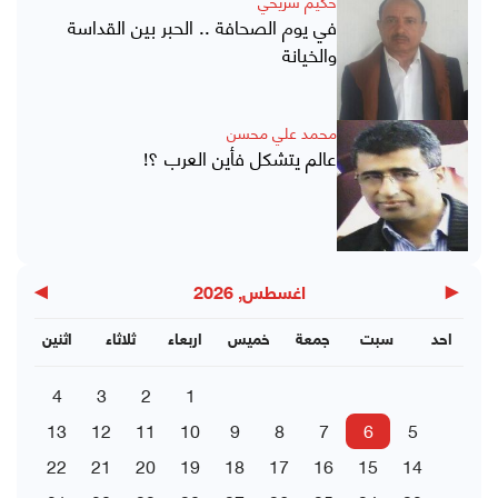
حكيم شريحي
في يوم الصحافة .. الحبر بين القداسة
والخيانة
محمد علي محسن
عالم يتشكل فأين العرب ؟!
▶
◀
اغسطس, 2026
احد
سبت
جمعة
خميس
اربعاء
ثلاثاء
اثنين
4
3
2
1
13
12
11
10
9
8
7
6
5
22
21
20
19
18
17
16
15
14