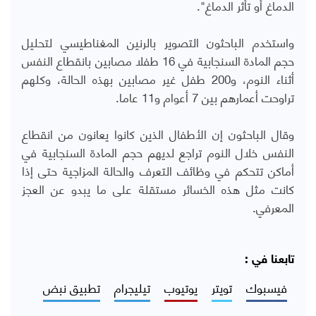
الدماغ أو تأثر الدماغ".
واستخدم الباحثون التصوير بالرنين المغناطيسي لتحليل
حجم المادة السنجابية في 16 طفلا مصابين بانقطاع النفس
أثناء النوم، و200 طفل غير مصابين بهذه الحالة، وكلهم
تراوحت أعمارهم بين 7 أعوام و11 عاما.
وقال الباحثون إن الأطفال الذين كانوا يعانون من انقطاع
النفس خلال النوم تراجع لديهم حجم المادة السنجابية في
أماكن تتحكم في وظائف التعرف والحالة المزاجية حتى إذا
كانت مثل هذه الخسائر مستقلة على ما يبدو عن العجز
المعرفي.
تابعنا في :
فيسبوك
تويتر
يوتيوب
تيليجرام
تطبيق نبض