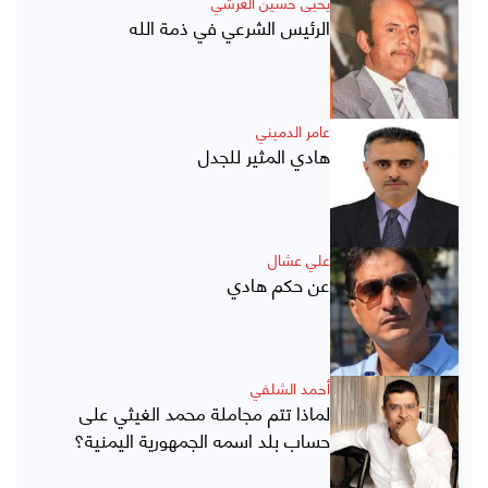
يحيى حسين العرشي
الرئيس الشرعي في ذمة الله
عامر الدميني
هادي المثير للجدل
علي عشال
عن حكم هادي
أحمد الشلفي
لماذا تتم مجاملة محمد الغيثي على
حساب بلد اسمه الجمهورية اليمنية؟