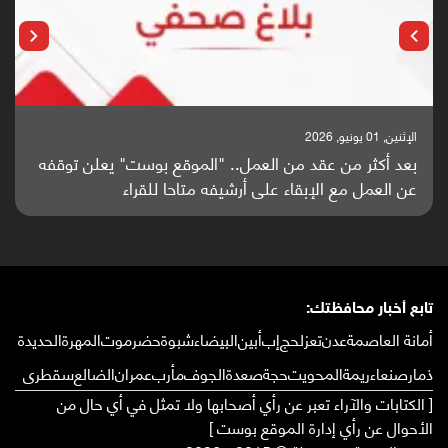
الإثنين, 25 مايو, 2026
باحثون من اليمن يدخلون سباق أبحاث ألزهايمر بدراسة
واعدة منشورة عالميا (ترجمة)
تابع أخبار محافظتك:
أمانة العاصمة
عدن
تعز
لحج
إب
أبين
البيضاء
شبوة
حضرموت
المهرة
الحديدة
ذمار
صنعاء
ريمة
المحويت
حجة
صعدة
الجوف
مأرب
عمران
الضالع
سقطرى
[ الكتابات والآراء تعبر عن رأي أصحابها ولا تمثل في أي حال من
الأحوال عن رأي إدارة الموقع بوست ]