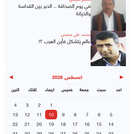
في يوم الصحافة .. الحبر بين القداسة
والخيانة
محمد علي محسن
عالم يتشكل فأين العرب ؟!
▶
◀
اغسطس, 2026
احد
سبت
جمعة
خميس
اربعاء
ثلاثاء
اثنين
4
3
2
1
13
12
11
10
9
8
7
6
5
22
21
20
19
18
17
16
15
14
31
30
29
28
27
26
25
24
23