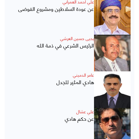
علي أحمد العمراني
عن عودة السلاطين ومشروع الفوضى
يحيى حسين العرشي
الرئيس الشرعي في ذمة الله
عامر الدميني
هادي المثير للجدل
علي عشال
عن حكم هادي