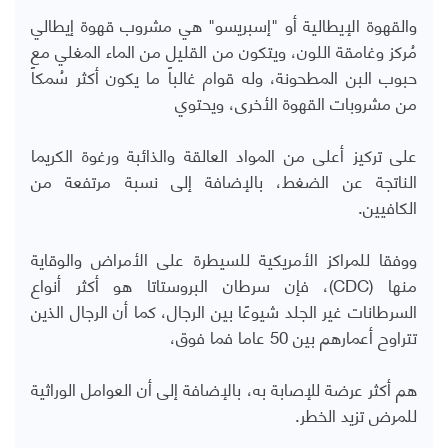
والقهوة الإيطالية أو "إسبريسو" هي مشروب قهوة إيطالي
مُركز وغامقة اللون، ويتكون من القليل من الماء المغلي مع
حبوب البن المطحونة، وله قوام غالباً ما يكون أكثر سُمكاً
من مشروبات القهوة الأخرى، ويحتوي
على تركيز أعلى من المواد العالقة والذائبة ورغوة الكريما
الناتجة عن الضغط، بالإضافة إلى نسبة مرتفعة من
الكافيين.
ووفقا للمراكز الأمريكية للسيطرة على الأمراض والوقاية
منها (
CDC
)، فإن سرطان البروستاتا هو أكثر أنواع
السرطانات غير الجلد شيوعًا بين الرجال، كما أن الرجال الذين
تتراوح أعمارهم بين 50 عاما فما فوق،
هم أكثر عرضة للإصابة به، بالإضافة إلى أن العوامل الوراثية
للمرض تزيد الخطر.