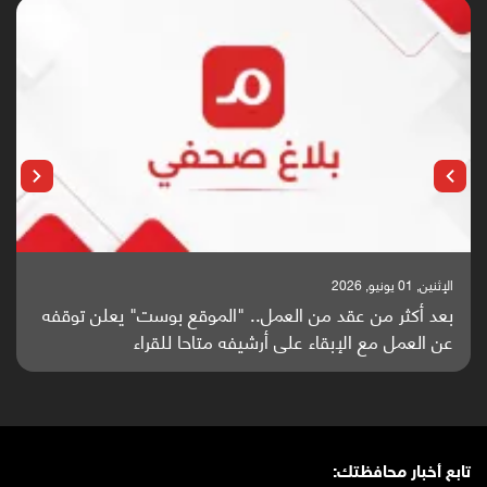
الإثنين, 25 مايو, 2026
باحثون من اليمن يدخلون سباق أبحاث ألزهايمر بدراسة
واعدة منشورة عالميا (ترجمة)
تابع أخبار محافظتك: