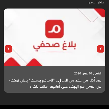
اختيار المحرر
الإثنين, 25 مايو, 2026
باحثون من اليمن يدخلون سباق أبحاث ألزهايمر بدراسة
واعدة منشورة عالميا (ترجمة)