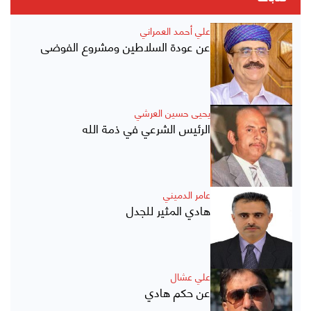
علي أحمد العمراني
عن عودة السلاطين ومشروع الفوضى
يحيى حسين العرشي
الرئيس الشرعي في ذمة الله
عامر الدميني
هادي المثير للجدل
علي عشال
عن حكم هادي