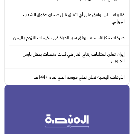
قاليباف: لن نوافق على أي اتفاق قبل ضمان حقوق الشعب
الإيراني
صرخات مُكبّلة.. ملف يوثّق سير الحياة في مخيمات النزوح باليمن
إيران تعلن استئناف إنتاج الغاز في ثلاث منصات بحقل بارس
الجنوبي
الأوقاف اليمنية تعلن نجاح موسم الحج لعام 1447هـ