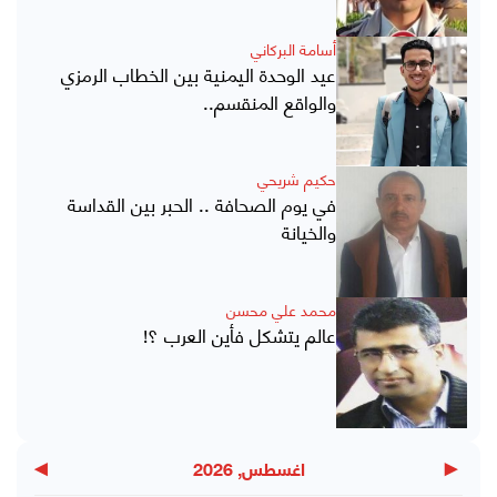
أسامة البركاني
عيد الوحدة اليمنية بين الخطاب الرمزي
والواقع المنقسم..
حكيم شريحي
في يوم الصحافة .. الحبر بين القداسة
والخيانة
محمد علي محسن
عالم يتشكل فأين العرب ؟!
▶
◀
اغسطس, 2026