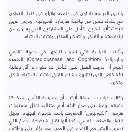
وأجرى الدراسة باحثون في جامعة واترلو في كندا بالتعاون
مع علماء نفس من جامعة هارفارد الأميركية، ودرس فريق
البحث تأثير تمارين التأمل على المشاركين الذين يعانون من
زيادة مشاعر القلق، والتفكير المتكرر وتشتت الانتباه.
وأثبتت الدراسة التي نشرت نتائجها في دورية "الوعي
والإدراك" (
Consciousness and Cognition
) العلمية
اليوم أن تدريب العقل على التأمل قد تكون له آثار وقائية
للأشخاص الذي تنتابهم مشاعر القلق وتشتت الانتباه بشكل
متكرر.
وكانت دراسات سابقة أثبتت أن ممارسة التأمل لمدة 25
دقيقة يوميا على مدار ثلاثة أيام متتالية تقلل مستويات
هرمون "الكورتيزول" المعروف باسم هرمون الإجهاد، وتزيل
التوتر والضغط النفسي، كما أنها تقلل شيخوخة الدماغ التي
تصيب البشر مع التقدم في العمر، مما يؤثر على وظائف