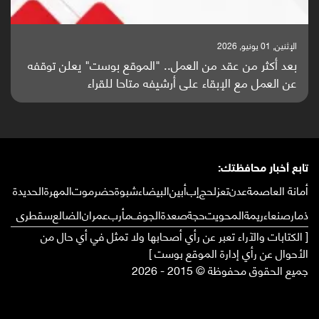
الإثنين, 25 مايو, 2026
توقفه
باحثون من اليمن يدخلون سباق أبحاث ألزهايمر بدراسة
واعدة منشورة عالميا (ترجمة)
تابع أخبار محافظتك:
أمانة العاصمة
عدن
تعز
لحج
إب
أبين
البيضاء
شبوة
حضرموت
المهرة
الحديدة
ذمار
صنعاء
ريمة
المحويت
حجة
صعدة
الجوف
مأرب
عمران
الضالع
سقطرى
[ الكتابات والآراء تعبر عن رأي أصحابها ولا تمثل في أي حال من
الأحوال عن رأي إدارة الموقع بوست ]
جميع الحقوق محفوظة © 2015 - 2026