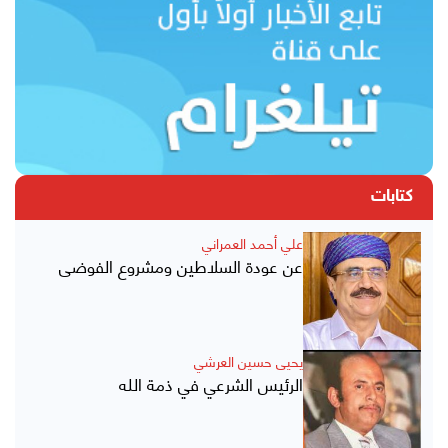
كتابات
علي أحمد العمراني
عن عودة السلاطين ومشروع الفوضى
يحيى حسين العرشي
الرئيس الشرعي في ذمة الله