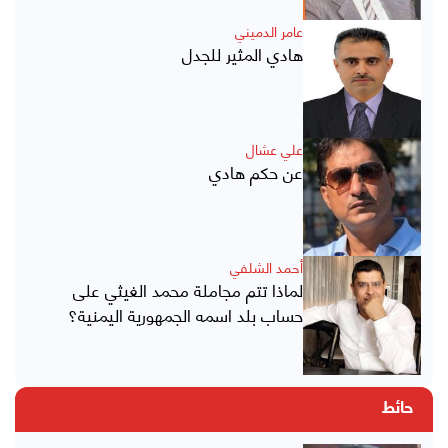
عامر الدميني
هادي المثير للجدل
علي عشال
عن حكم هادي
أحمد الشلفي
لماذا تتم مجاملة محمد الغيثي على
حساب بلد اسمه الجمهورية اليمنية؟
حائط