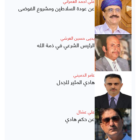
علي أحمد العمراني
عن عودة السلاطين ومشروع الفوضى
يحيى حسين العرشي
الرئيس الشرعي في ذمة الله
عامر الدميني
هادي المثير للجدل
علي عشال
عن حكم هادي