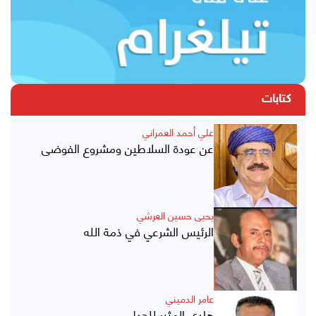
كتابات
علي أحمد العمراني
عن عودة السلاطين ومشروع الفوضى
يحيى حسين العرشي
الرئيس الشرعي في ذمة الله
عامر الدميني
هادي المثير للجدل