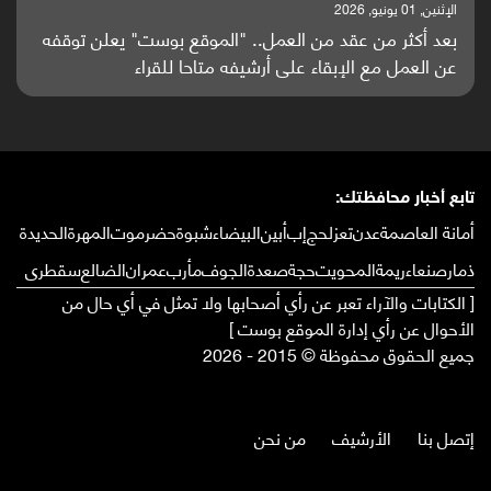
الإثنين, 25 مايو, 2026
يعلن توقفه
باحثون من اليمن يدخلون سباق أبحاث ألزهايمر بد
واعدة منشورة عالميا (ترجمة)
تابع أخبار محافظتك:
أمانة العاصمة
عدن
تعز
لحج
إب
أبين
البيضاء
شبوة
حضرموت
المهرة
الحديدة
ذمار
صنعاء
ريمة
المحويت
حجة
صعدة
الجوف
مأرب
عمران
الضالع
سقطرى
[ الكتابات والآراء تعبر عن رأي أصحابها ولا تمثل في أي حال من
الأحوال عن رأي إدارة الموقع بوست ]
جميع الحقوق محفوظة © 2015 - 2026
إتصل بنا
الأرشيف
من نحن