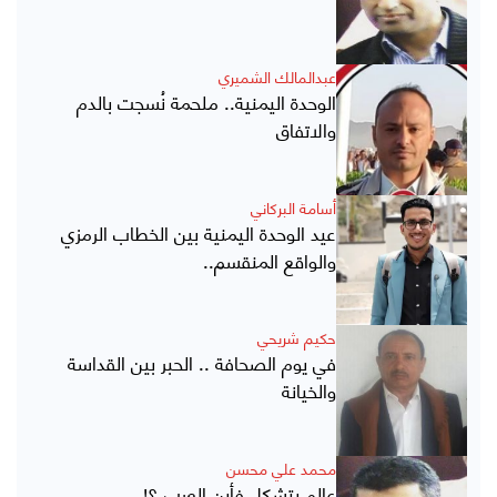
عبدالمالك الشميري
الوحدة اليمنية.. ملحمة نُسجت بالدم
والاتفاق
أسامة البركاني
عيد الوحدة اليمنية بين الخطاب الرمزي
والواقع المنقسم..
حكيم شريحي
في يوم الصحافة .. الحبر بين القداسة
والخيانة
محمد علي محسن
عالم يتشكل فأين العرب ؟!