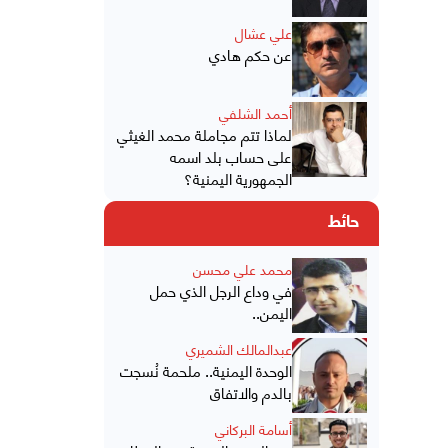
علي عشال
عن حكم هادي
أحمد الشلفي
لماذا تتم مجاملة محمد الغيثي
على حساب بلد اسمه
الجمهورية اليمنية؟
حائط
محمد علي محسن
في وداع الرجل الذي حمل
اليمن..
عبدالمالك الشميري
الوحدة اليمنية.. ملحمة نُسجت
بالدم والاتفاق
أسامة البركاني