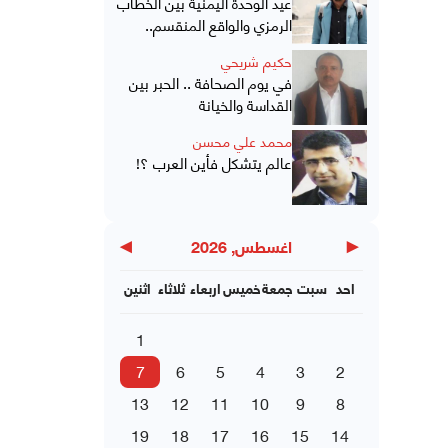
عيد الوحدة اليمنية بين الخطاب
الرمزي والواقع المنقسم..
حكيم شريحي
في يوم الصحافة .. الحبر بين
القداسة والخيانة
محمد علي محسن
عالم يتشكل فأين العرب ؟!
▶
◀
اغسطس, 2026
احد
سبت
جمعة
خميس
اربعاء
ثلاثاء
اثنين
1
7
6
5
4
3
2
13
12
11
10
9
8
19
18
17
16
15
14