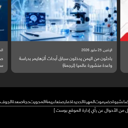
السبت, 23 مايو, 2026
دراسة
صراع دولي يتصاعد قرب اليمن والبحر الأحمر يتحول إلى
ساحة مواجهة عالمية (ترجمة)
ضاء
شبوة
حضرموت
المهرة
الحديدة
ذمار
صنعاء
ريمة
المحويت
حجة
صعدة
الجوف
م
ال من الأحوال عن رأي إدارة الموقع بوست ]