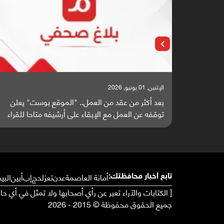
الإثنين, 25 مايو, 2026
 بوست" يعلن
باحثون من اليمن يدخلون سباق أبحاث ألزهايمر ب
 متاحا للقراء
واعدة منشورة عالميا (ترجمة)
أمانة العاصمة
عدن
تعز
لحج
إب
أبين
البي
تابع أخبار محافظتك:
[ الكتابات والآراء تعبر عن رأي أصحابها ولا تمثل في أي ح
جميع الحقوق محفوظة © 2015 - 2026