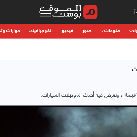
اء
منوعات
صور
فيديو
انفوجرافيك
حوارات وتح
ت