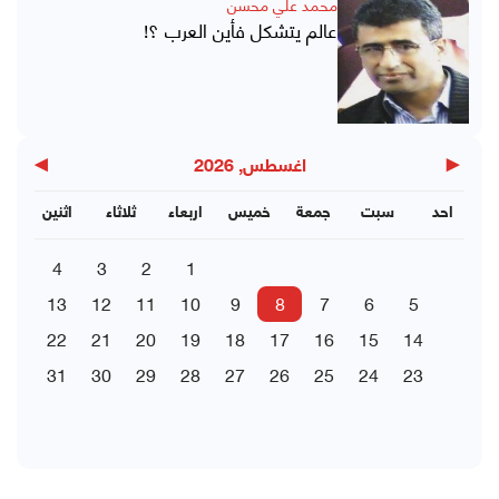
محمد علي محسن
عالم يتشكل فأين العرب ؟!
▶
◀
اغسطس, 2026
احد
سبت
جمعة
خميس
اربعاء
ثلاثاء
اثنين
4
3
2
1
13
12
11
10
9
8
7
6
5
22
21
20
19
18
17
16
15
14
31
30
29
28
27
26
25
24
23