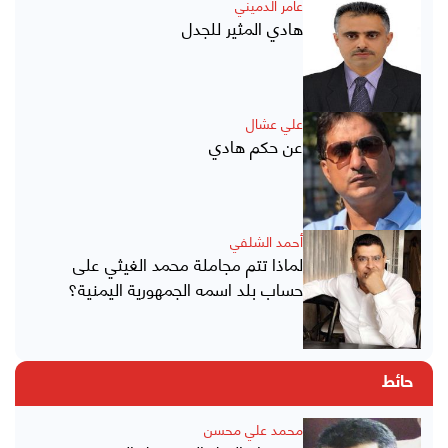
عامر الدميني
هادي المثير للجدل
علي عشال
عن حكم هادي
أحمد الشلفي
لماذا تتم مجاملة محمد الغيثي على
حساب بلد اسمه الجمهورية اليمنية؟
حائط
محمد علي محسن