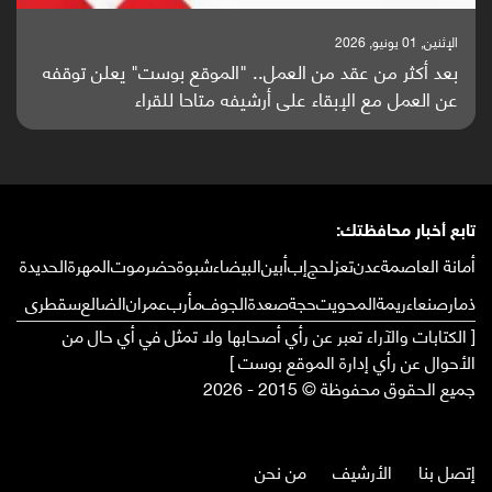
الإثنين, 25 مايو, 2026
توقفه
باحثون من اليمن يدخلون سباق أبحاث ألزهايمر بدراسة
واعدة منشورة عالميا (ترجمة)
تابع أخبار محافظتك:
أمانة العاصمة
عدن
تعز
لحج
إب
أبين
البيضاء
شبوة
حضرموت
المهرة
الحديدة
ذمار
صنعاء
ريمة
المحويت
حجة
صعدة
الجوف
مأرب
عمران
الضالع
سقطرى
[ الكتابات والآراء تعبر عن رأي أصحابها ولا تمثل في أي حال من
الأحوال عن رأي إدارة الموقع بوست ]
جميع الحقوق محفوظة © 2015 - 2026
إتصل بنا
الأرشيف
من نحن