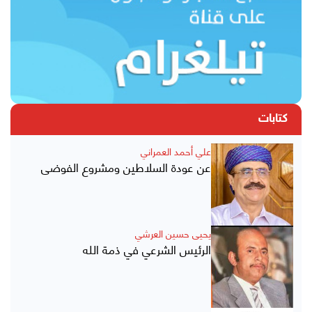
كتابات
علي أحمد العمراني
عن عودة السلاطين ومشروع الفوضى
يحيى حسين العرشي
الرئيس الشرعي في ذمة الله