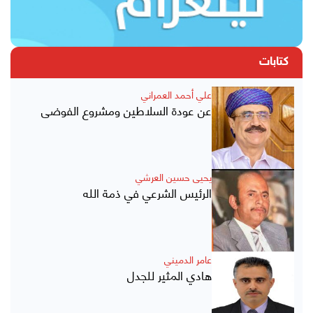
كتابات
علي أحمد العمراني
عن عودة السلاطين ومشروع الفوضى
يحيى حسين العرشي
الرئيس الشرعي في ذمة الله
عامر الدميني
هادي المثير للجدل