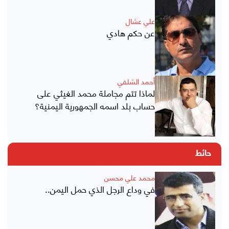
علي عشال
عن حكم هادي
أحمد الشلفي
لماذا تتم مجاملة محمد الغيثي على
حساب بلد اسمه الجمهورية اليمنية؟
حائط
محمد علي محسن
في وداع الرجل الذي حمل اليمن..