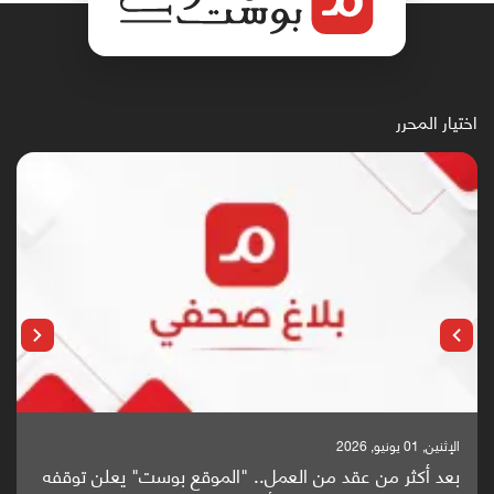
اختيار المحرر
الإثنين, 25 مايو, 2026
قفه
باحثون من اليمن يدخلون سباق أبحاث ألزهايمر بدراسة