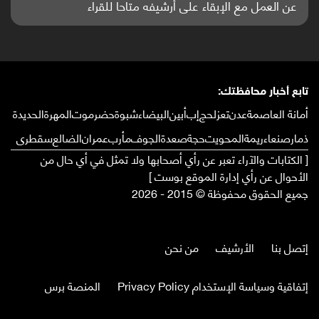
واعدة منشورة عالميا (ترجمة)
تابع أخبار محافظتك:
أمانة العاصمة
عدن
تعز
لحج
إب
أبين
البيضاء
شبوة
حضرموت
المهرة
الحديدة
ذمار
صنعاء
ريمة
المحويت
حجة
صعدة
الجوف
مأرب
عمران
الضالع
سقطرى
[ الكتابات والآراء تعبر عن رأي أصحابها ولا تمثل في أي حال من
الأحوال عن رأي إدارة الموقع بوست ]
جميع الحقوق محفوظة © 2015 - 2026
إتصل بنا
الأرشيف
من نحن
إتفاقية وسياسة الإستخدام Privacy Policy
المنصة برس