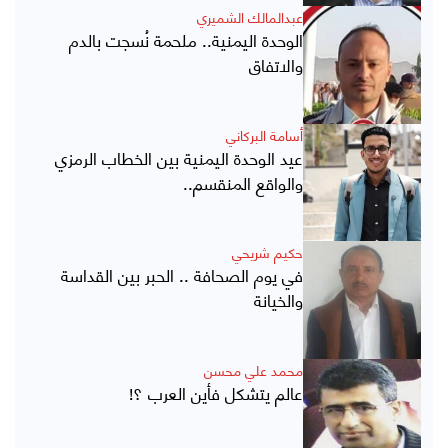
عبدالمالك الشميري
الوحدة اليمنية.. ملحمة نُسجت بالدم
والاتفاق
أسامة البركاني
عيد الوحدة اليمنية بين الخطاب الرمزي
والواقع المنقسم..
حكيم شريحي
في يوم الصحافة .. الحبر بين القداسة
والخيانة
محمد علي محسن
عالم يتشكل فأين العرب ؟!