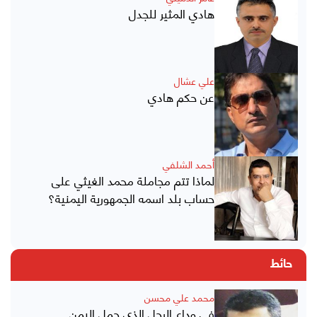
هادي المثير للجدل
علي عشال
عن حكم هادي
أحمد الشلفي
لماذا تتم مجاملة محمد الغيثي على
حساب بلد اسمه الجمهورية اليمنية؟
حائط
محمد علي محسن
في وداع الرجل الذي حمل اليمن..