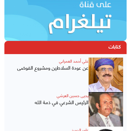
كتابات
علي أحمد العمراني
عن عودة السلاطين ومشروع الفوضى
يحيى حسين العرشي
الرئيس الشرعي في ذمة الله
عامر الدميني