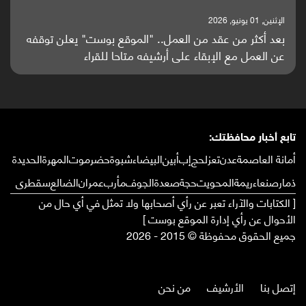
الإثنين, 25 مايو, 2026
باحثون من اليمن يدخلون سباق أبحاث ألزهايمر بدراسة
واعدة منشورة عالميا (ترجمة)
تابع أخبار محافظتك:
أمانة العاصمة
عدن
تعز
لحج
إب
أبين
البيضاء
شبوة
حضرموت
المهرة
الحديدة
ذمار
صنعاء
ريمة
المحويت
حجة
صعدة
الجوف
مأرب
عمران
الضالع
سقطرى
[ الكتابات والآراء تعبر عن رأي أصحابها ولا تمثل في أي حال من
الأحوال عن رأي إدارة الموقع بوست ]
جميع الحقوق محفوظة © 2015 - 2026
إتصل بنا
الأرشيف
من نحن