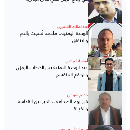
عبدالمالك الشميري
الوحدة اليمنية.. ملحمة نُسجت بالدم
والاتفاق
أسامة البركاني
عيد الوحدة اليمنية بين الخطاب الرمزي
والواقع المنقسم..
حكيم شريحي
في يوم الصحافة .. الحبر بين القداسة
والخيانة
محمد علي محسن