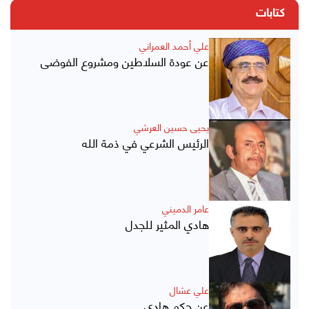
كتابات
علي أحمد العمراني
عن عودة السلاطين ومشروع الفوضى
يحيى حسين العرشي
الرئيس الشرعي في ذمة الله
عامر الدميني
هادي المثير للجدل
علي عشال
عن حكم هادي