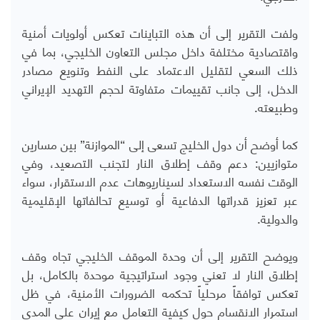
ولفت التقرير إلى أن هذه التباينات تعكس أولويات أمنية
واقتصادية مختلفة داخل مجلس التعاون الخليجي، بما في
ذلك السعي لتقليل الاعتماد على النفط وتنويع مصادر
الدخل، إلى جانب تقييمات متفاوتة لحجم التهديد الإيراني
وطبيعته
.
كما أوضح أن دول الخليج تسعى إلى “الموازنة” بين مسارين
متوازيين: دعم وقف إطلاق النار لتجنب التصعيد، وفي
الوقت نفسه الاستعداد لسيناريوهات عدم الاستقرار، سواء
عبر تعزيز قدراتها الدفاعية أو توسيع تحالفاتها الإقليمية
والدولية
.
ويوضح التقرير إلى أن وحدة الموقف الخليجي تجاه وقف
إطلاق النار لا تعني وجود استراتيجية موحدة بالكامل، بل
تعكس توافقاً مرحلياً تحكمه الضرورات الأمنية، في ظل
استمرار الانقسام حول كيفية التعامل مع إيران على المدى