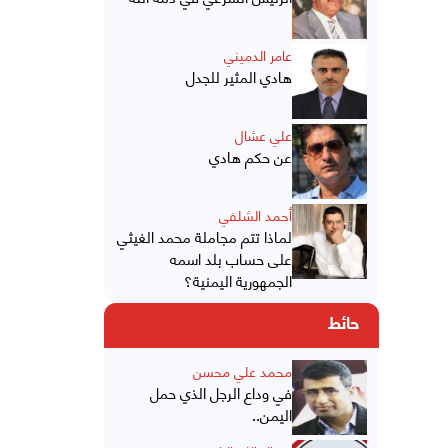
عامر الدميني
هادي المثير للجدل
علي عشال
عن حكم هادي
أحمد الشلفي
لماذا تتم مجاملة محمد الغيثي
على حساب بلد اسمه
الجمهورية اليمنية؟
حائط
محمد علي محسن
في وداع الرجل الذي حمل
اليمن..