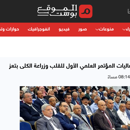
اء
منوعات
صور
فيديو
انفوجرافيك
حوارات وتح