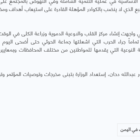
ة الأساسية في عملية التنمية الشاملة وفي النهوض بالمجتمع على
نبع الذي لا ينضب بالكوادر المؤهلة القادرة على استيعاب أهداف وم
ي واجهت إنشاء مركز القلب والاوعية الدموية وزراعة الكلى في الوقت
تماماً جراء الحرب التي اشعلتها جماعة الحوثي حتى أضحى اليوم 
ة النوعية التي يقدمها للمواطنين من مختلف المحافظات وبمعايير 
ور عبدالله دحان، إستعداد الوزارة بتبنى مخرجات وتوصيات المؤتمر وتر
 في اليمن