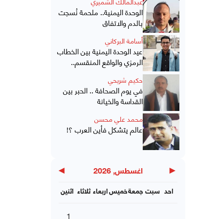
عبدالمالك الشميري
الوحدة اليمنية.. ملحمة نُسجت
بالدم والاتفاق
أسامة البركاني
عيد الوحدة اليمنية بين الخطاب
الرمزي والواقع المنقسم..
حكيم شريحي
في يوم الصحافة .. الحبر بين
القداسة والخيانة
محمد علي محسن
عالم يتشكل فأين العرب ؟!
▶
◀
اغسطس, 2026
احد
سبت
جمعة
خميس
اربعاء
ثلاثاء
اثنين
1