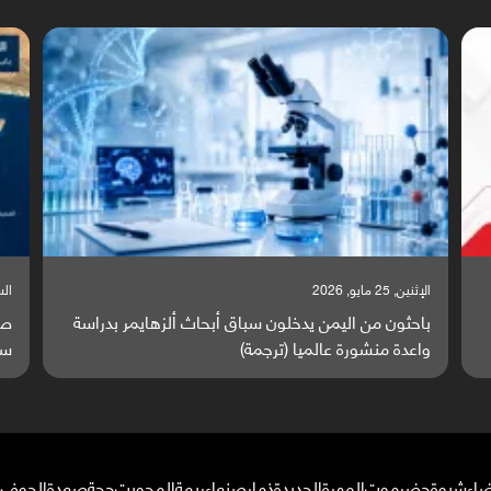
السبت, 23 مايو, 2026
ا
ة
صراع دولي يتصاعد قرب اليمن والبحر الأحمر يتحول إلى
ت
ساحة مواجهة عالمية (ترجمة)
و
ضاء
شبوة
حضرموت
المهرة
الحديدة
ذمار
صنعاء
ريمة
المحويت
حجة
صعدة
الجوف
م