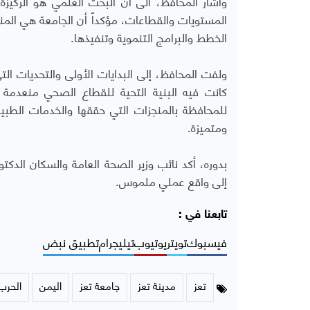
وأشار المحافظ، الى ان البحث العلمي هو الركيز
المستويات والقطاعات، مؤكداً أن الجامعة هي الم
الخطط والبرامج التنموية وتنفيذها.
ولفت المحافظ، إلى البدايات الأولى والتحديات الت
كانت فيه البنية التحية للقطاع الصحي منعدمة 
للمحافظة بالمنجزات التي حققها والخدمات الطبي
ومتميزة.
بدوره، أكد نائب وزير الصحة العامة والسكان الدكت
إلى واقع عملي ملموس.
تابعنا في :
فيسبوك
تويتر
يوتيوب
تيليجرام
تطبيق نبض
تعز
مدينة تعز
جامعة تعز
اليمن
الحرب