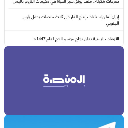
صرخات مُكبّلة.. ملف يوثّق سير الحياة في مخيمات النزوح باليمن
إيران تعلن استئناف إنتاج الغاز في ثلاث منصات بحقل بارس
الجنوبي
الأوقاف اليمنية تعلن نجاح موسم الحج لعام 1447هـ