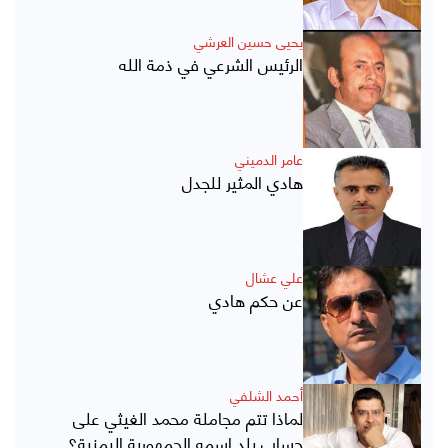
يحيى حسين العرشي
الرئيس الشرعي في ذمة الله
عامر الدميني
هادي المثير للجدل
علي عشال
عن حكم هادي
أحمد الشلفي
لماذا تتم مجاملة محمد الغيثي على
حساب بلد اسمه الجمهورية اليمنية؟