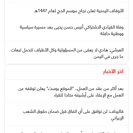
الأوقاف اليمنية تعلن نجاح موسم الحج لعام 1447هـ
وفاة القيادي الاشتراكي أنيس حسن يحيى بعد مسيرة سياسية
ووطنية حافلة
العرشي: هادي لا يعفى من المسؤولية وكل الأطراف تتحمل تبعات
ما جرى في اليمن
آخر الأخبار
بعد أكثر من عقد من العمل.. "الموقع بوست" يعلن توقفه عن
العمل مع الإبقاء على أرشيفه متاحا للقراء
قاليباف: لن نوافق على أي اتفاق قبل ضمان حقوق الشعب
الإيراني