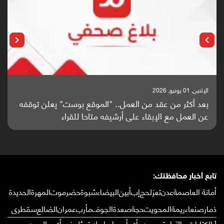
الإثنين, 25 مايو, 2026
باحثون من اليمن يدخلون سباق أبحاث ألزهايمر بدراسة
واعدة منشورة عالميا (ترجمة)
تابع أخبار محافظتك:
أمانة العاصمة
عدن
تعز
لحج
إب
أبين
البيضاء
شبوة
حضرموت
المهرة
الحديدة
ذمار
صنعاء
ريمة
المحويت
حجة
صعدة
الجوف
مأرب
عمران
الضالع
سقطرى
[ الكتابات والآراء تعبر عن رأي أصحابها ولا تمثل في أي حال من