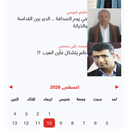
حكيم شريحي
في يوم الصحافة .. الحبر بين القداسة
والخيانة
محمد علي محسن
عالم يتشكل فأين العرب ؟!
▶
◀
اغسطس, 2026
احد
سبت
جمعة
خميس
اربعاء
ثلاثاء
اثنين
4
3
2
1
13
12
11
10
9
8
7
6
5