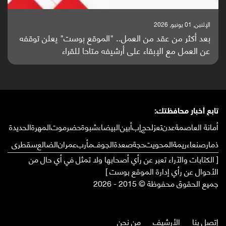
الإثنين, 25 مايو, 2026
باحثون من اليمن يدخلون سباق أبحاث ألزهايمر بدراسة
واعدة منشورة عالميا (ترجمة)
تابع أخبار محافظتك:
أمانة العاصمة
عدن
تعز
لحج
إب
أبين
البيضاء
شبوة
حضرموت
المهرة
الحديدة
ذمار
صنعاء
ريمة
المحويت
حجة
صعدة
الجوف
مأرب
عمران
الضالع
سقطرى
[ الكتابات والآراء تعبر عن رأي أصحابها ولا تمثل في أي حال من
الأحوال عن رأي إدارة الموقع بوست ]
جميع الحقوق محفوظة © 2015 - 2026
إتصل بنا
الأرشيف
من نحن