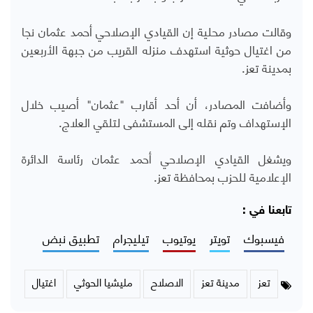
وقالت مصادر محلية إن القيادي الإصلاحي أحمد عثمان نجا
من اغتيال حوثية استهدف منزله القريب من جبهة الأربعين
بمدينة تعز.
وأضافت المصادر، أن أحد أقارب "عثمان" أصيب خلال
الإستهداف وتم نقله إلى المستشفى لتلقي العلاج.
ويشغل القيادي الإصلاحي أحمد عثمان رئاسة الدائرة
الإعلامية للحزب بمحافظة تعز.
تابعنا في :
فيسبوك
تويتر
يوتيوب
تيليجرام
تطبيق نبض
تعز
مدينة تعز
الاصلاح
مليشيا الحوثي
اغتيال