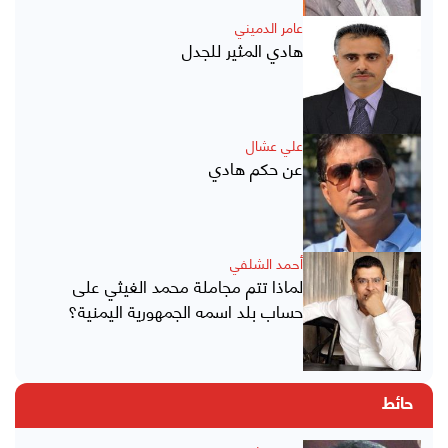
عامر الدميني
هادي المثير للجدل
علي عشال
عن حكم هادي
أحمد الشلفي
لماذا تتم مجاملة محمد الغيثي على
حساب بلد اسمه الجمهورية اليمنية؟
حائط