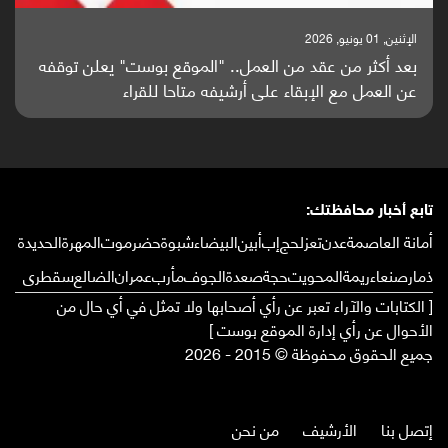
الإثنين, 25 مايو, 2026
باحثون من اليمن يدخلون سباق أبحاث ألزهايمر بدراسة
واعدة منشورة عالميا (ترجمة)
تابع أخبار محافظتك:
أمانة العاصمة
عدن
تعز
لحج
إب
أبين
البيضاء
شبوة
حضرموت
المهرة
الحديدة
ذمار
صنعاء
ريمة
المحويت
حجة
صعدة
الجوف
مأرب
عمران
الضالع
سقطرى
[ الكتابات والآراء تعبر عن رأي أصحابها ولا تمثل في أي حال من
الأحوال عن رأي إدارة الموقع بوست ]
جميع الحقوق محفوظة © 2015 - 2026
إتصل بنا
الأرشيف
من نحن