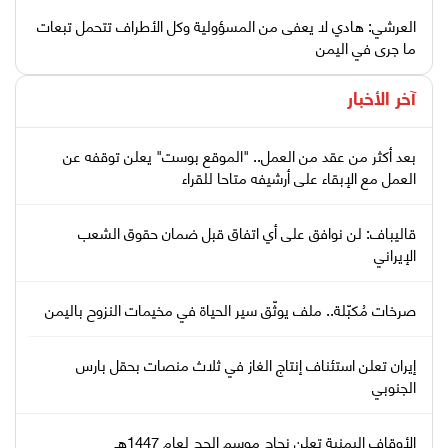
العرشي: هادي لا يعفى من المسؤولية وكل الأطراف تتحمل تبعات
ما جرى في اليمن
آخر الأخبار
بعد أكثر من عقد من العمل.. "الموقع بوست" يعلن توقفه عن
العمل مع الإبقاء على أرشيفه متاحا للقراء
قاليباف: لن نوافق على أي اتفاق قبل ضمان حقوق الشعب
الإيراني
صرخات مُكبّلة.. ملف يوثّق سير الحياة في مخيمات النزوح باليمن
إيران تعلن استئناف إنتاج الغاز في ثلاث منصات بحقل بارس
الجنوبي
الأوقاف اليمنية تعلن نجاح موسم الحج لعام 1447هـ