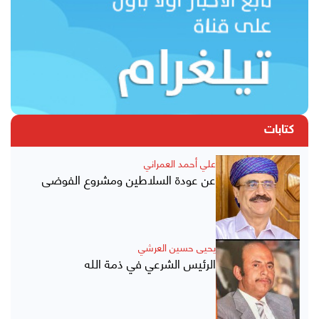
كتابات
علي أحمد العمراني
عن عودة السلاطين ومشروع الفوضى
يحيى حسين العرشي
الرئيس الشرعي في ذمة الله