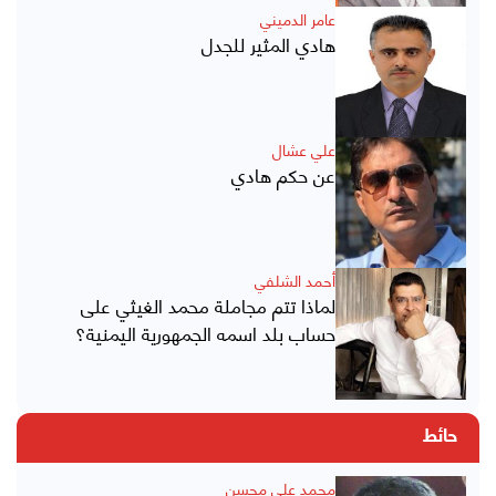
عامر الدميني
هادي المثير للجدل
علي عشال
عن حكم هادي
أحمد الشلفي
لماذا تتم مجاملة محمد الغيثي على
حساب بلد اسمه الجمهورية اليمنية؟
حائط
محمد علي محسن